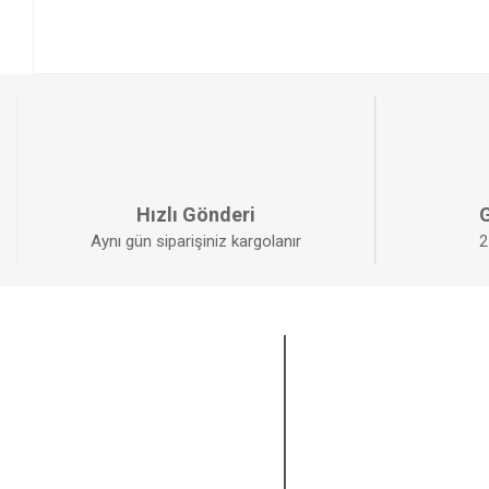
Hızlı Gönderi
G
Aynı gün siparişiniz kargolanır
2
KURUMSAL
ÜYELİK
Anasayfa
Yeni Üyelik
Sıkça Sorulan Sorular
Üye Girişi
Havale Bildirim Formu
Şifremi Unuttum
Kargo Takibi
Hesabım