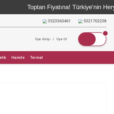
Toptan Fiyatına! Türkiye'nin Hery
3523360461
5321702238
Üye Girişi
/
Üye Ol
elik
Hamile
Termal