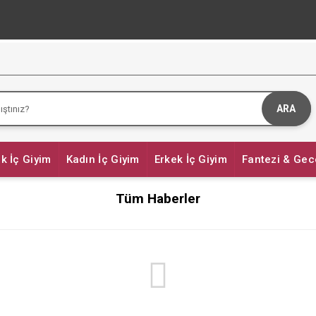
ARA
k İç Giyim
Kadın İç Giyim
Erkek İç Giyim
Fantezi & Gec
Tüm Haberler