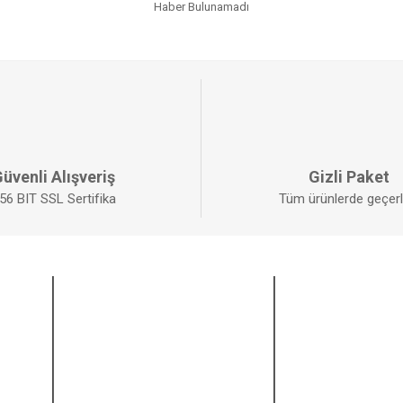
Haber Bulunamadı
üvenli Alışveriş
Gizli Paket
56 BIT SSL Sertifika
Tüm ürünlerde geçerli
ALIŞVERİŞ
BİZİ TAKİP EDİ
Mesafeli Satış Sözleşmesi
Facebook
Gizlilik ve Güvenlik
Twitter
İptal ve İade Şartları
Instagram
Kişisel Veriler Politikası
Youtube