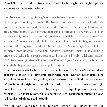
güvenliğini ilk planda tutmaktadır. Kredi kartı bilgileriniz hiçbir şekilde
sistemimizde saklanmamaktadır.
İşlemler sürecine girdiğinizde güvenli bir sitede olduğunuzu anlamak için dikkat
etmeniz gereken iki şey vardır. Bunlardan biri tarayıcınızın en alt satırında
bulunan bir anahtar ya da kilit simgesidir. Bu güvenli bir internet sayfasında
olduğunuzu gösterir ve her türlü bilgileriniz şifrelenerek korunur. Bu bilgiler,
ancak satış işlemleri sürecine bağlı olarak ve verdiğiniz talimat istikametinde
kullanılır. Alışveriş sırasında kullanılan kredi kartı ile ilgili bilgiler alışveriş
sitelerimizden bağımsız olarak 128 bit SSL (Secure Sockets Layer) protokolü ile
şifrelenip sorgulanmak üzere ilgili bankaya ulaştırılır. Kartın kullanılabilirliği
onaylandığı takdirde alışverişe devam edilir. Kartla ilgili hiçbir bilgi tarafımızdan
görüntülenemediğinden ve kaydedilmediğinden, üçüncü şahısların herhangi bir
koşulda bu bilgileri ele geçirmesi engellenmiş olur.
Online olarak kredi kartı ile verilen siparişlerin ödeme/fatura/teslimat adresi
bilgilerinin güvenilirliği firmamiz tarafından Kredi Kartları Dolandırıcılığı'na
karşı denetlenmektedir. Bu yüzden, alışveriş sitelerimizden ilk defa sipariş veren
müşterilerin siparişlerinin tedarik ve teslimat aşamasına gelebilmesi için
öncelikle finansal ve adres/telefon bilgilerinin doğruluğunun onaylanması
gereklidir. Bu bilgilerin kontrolü için gerekirse kredi kartı sahibi müşteri ile veya
ilgili banka ile irtibata geçilmektedir.
Üye olurken verdiğiniz tüm bilgilere sadece siz ulaşabilir ve siz