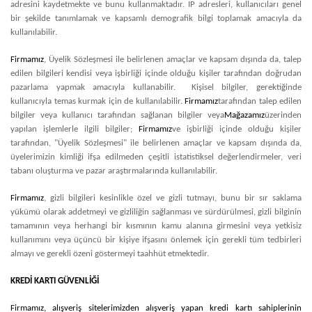
adresini kaydetmekte ve bunu kullanmaktadır. IP adresleri, kullanıcıları genel
bir şekilde tanımlamak ve kapsamlı demografik bilgi toplamak amacıyla da
kullanılabilir.
Firmamız
, Üyelik Sözleşmesi ile belirlenen amaçlar ve kapsam dışında da, talep
edilen bilgileri kendisi veya işbirliği içinde olduğu kişiler tarafından doğrudan
pazarlama yapmak amacıyla kullanabilir. Kişisel bilgiler, gerektiğinde
kullanıcıyla temas kurmak için de kullanılabilir.
Firmamız
tarafından talep edilen
bilgiler veya kullanıcı tarafından sağlanan bilgiler veya
Mağazamız
üzerinden
yapılan işlemlerle ilgili bilgiler;
Firmamız
ve işbirliği içinde olduğu kişiler
tarafından, "Üyelik Sözleşmesi" ile belirlenen amaçlar ve kapsam dışında da,
üyelerimizin kimliği ifşa edilmeden çeşitli istatistiksel değerlendirmeler, veri
tabanı oluşturma ve pazar araştırmalarında kullanılabilir.
Firmamız
, gizli bilgileri kesinlikle özel ve gizli tutmayı, bunu bir sır saklama
yükümü olarak addetmeyi ve gizliliğin sağlanması ve sürdürülmesi, gizli bilginin
tamamının veya herhangi bir kısmının kamu alanına girmesini veya yetkisiz
kullanımını veya üçüncü bir kişiye ifşasını önlemek için gerekli tüm tedbirleri
almayı ve gerekli özeni göstermeyi taahhüt etmektedir.
KREDİ KARTI GÜVENLİĞİ
Firmamız
, alışveriş sitelerimizden alışveriş yapan kredi kartı sahiplerinin