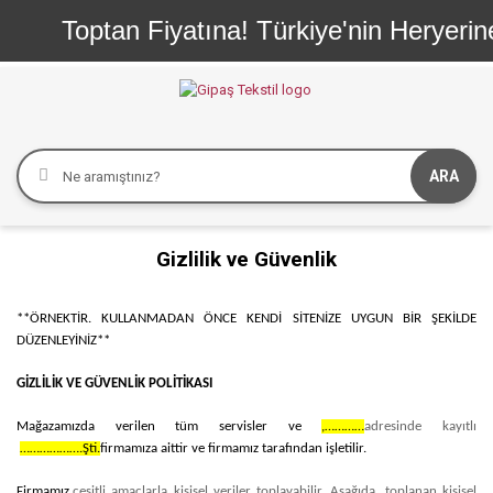
Toptan Fiyatına! Türkiye'nin Heryerine H
ARA
Gizlilik ve Güvenlik
**ÖRNEKTİR. KULLANMADAN ÖNCE KENDİ SİTENİZE UYGUN BİR ŞEKİLDE
DÜZENLEYİNİZ**
GİZLİLİK VE GÜVENLİK POLİTİKASI
Mağazamızda verilen tüm servisler ve
,…………
adresinde kayıtlı
……………….Şti.
firmamıza aittir ve firmamız tarafından işletilir.
Firmamız,
çeşitli amaçlarla kişisel veriler toplayabilir. Aşağıda, toplanan kişisel