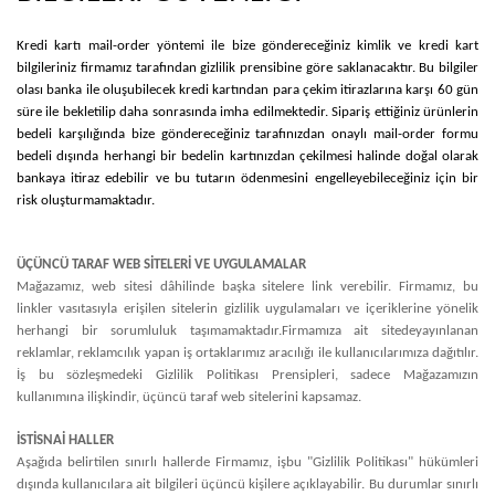
Kredi kartı mail-order yöntemi ile bize göndereceğiniz kimlik ve kredi kart
bilgileriniz firmamız tarafından gizlilik prensibine göre saklanacaktır. Bu bilgiler
olası banka ile oluşubilecek kredi kartından para çekim itirazlarına karşı 60 gün
süre ile bekletilip daha sonrasında imha edilmektedir. Sipariş ettiğiniz ürünlerin
bedeli karşılığında bize göndereceğiniz tarafınızdan onaylı mail-order formu
bedeli dışında herhangi bir bedelin kartınızdan çekilmesi halinde doğal olarak
bankaya itiraz edebilir ve bu tutarın ödenmesini engelleyebileceğiniz için bir
risk oluşturmamaktadır.
ÜÇÜNCÜ TARAF WEB SİTELERİ VE UYGULAMALAR
Mağazamız, web sitesi dâhilinde başka sitelere link verebilir. Firmamız, bu
linkler vasıtasıyla erişilen sitelerin gizlilik uygulamaları ve içeriklerine yönelik
herhangi bir sorumluluk taşımamaktadır.
Firmamıza ait sitede
yayınlanan
reklamlar, reklamcılık yapan iş ortaklarımız aracılığı ile kullanıcılarımıza dağıtılır.
İş bu sözleşmedeki Gizlilik Politikası Prensipleri, sadece Mağazamızın
kullanımına ilişkindir, üçüncü taraf web sitelerini kapsamaz.
İSTİSNAİ HALLER
Aşağıda belirtilen sınırlı hallerde Firmamız, işbu "Gizlilik Politikası" hükümleri
dışında kullanıcılara ait bilgileri üçüncü kişilere açıklayabilir. Bu durumlar sınırlı