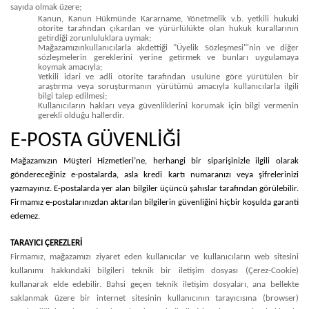
sayıda olmak üzere;
Kanun, Kanun Hükmünde Kararname, Yönetmelik v.b. yetkili hukuki
otorite tarafından çıkarılan ve yürürlülükte olan hukuk kurallarının
getirdiği zorunluluklara uymak;
Mağazamızınkullanıcılarla akdettiği "Üyelik Sözleşmesi"'nin ve diğer
sözleşmelerin gereklerini yerine getirmek ve bunları uygulamaya
koymak amacıyla;
Yetkili idari ve adli otorite tarafından usulüne göre yürütülen bir
araştırma veya soruşturmanın yürütümü amacıyla kullanıcılarla ilgili
bilgi talep edilmesi;
Kullanıcıların hakları veya güvenliklerini korumak için bilgi vermenin
gerekli olduğu hallerdir.
E-POSTA GÜVENLİĞİ
Mağazamızın Müşteri Hizmetleri’ne, herhangi bir siparişinizle ilgili olarak
göndereceğiniz e-postalarda, asla kredi kartı numaranızı veya şifrelerinizi
yazmayınız. E-postalarda yer alan bilgiler üçüncü şahıslar tarafından görülebilir.
Firmamız e-postalarınızdan aktarılan bilgilerin güvenliğini hiçbir koşulda garanti
edemez.
TARAYICI ÇEREZLERİ
Firmamız, mağazamızı ziyaret eden kullanıcılar ve kullanıcıların web sitesini
kullanımı hakkındaki bilgileri teknik bir iletişim dosyası (Çerez-Cookie)
kullanarak elde edebilir. Bahsi geçen teknik iletişim dosyaları, ana bellekte
saklanmak üzere bir internet sitesinin kullanıcının tarayıcısına (browser)