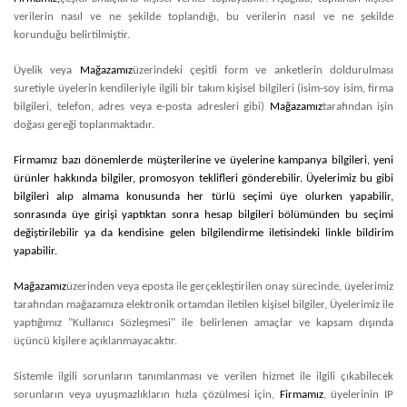
verilerin nasıl ve ne şekilde toplandığı, bu verilerin nasıl ve ne şekilde
korunduğu belirtilmiştir.
Üyelik veya
Mağazamız
üzerindeki çeşitli form ve anketlerin doldurulması
suretiyle üyelerin kendileriyle ilgili bir takım kişisel bilgileri (isim-soy isim, firma
bilgileri, telefon, adres veya e-posta adresleri gibi)
Mağazamız
tarafından işin
doğası gereği toplanmaktadır.
Firmamız bazı dönemlerde müşterilerine ve üyelerine kampanya bilgileri, yeni
ürünler hakkında bilgiler, promosyon teklifleri gönderebilir. Üyelerimiz bu gibi
bilgileri alıp almama konusunda her türlü seçimi üye olurken yapabilir,
sonrasında üye girişi yaptıktan sonra hesap bilgileri bölümünden bu seçimi
değiştirilebilir ya da kendisine gelen bilgilendirme iletisindeki linkle bildirim
yapabilir.
Mağazamız
üzerinden veya eposta ile gerçekleştirilen onay sürecinde, üyelerimiz
tarafından mağazamıza elektronik ortamdan iletilen kişisel bilgiler, Üyelerimiz ile
yaptığımız "Kullanıcı Sözleşmesi" ile belirlenen amaçlar ve kapsam dışında
üçüncü kişilere açıklanmayacaktır.
Sistemle ilgili sorunların tanımlanması ve verilen hizmet ile ilgili çıkabilecek
sorunların veya uyuşmazlıkların hızla çözülmesi için,
Firmamız
, üyelerinin IP