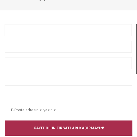
KURUMSAL
ÜYELİK
ALIŞVERİŞ
BİZİ TAKİP EDİN
E-BÜLTEN
KAYIT OLUN FIRSATLARI KAÇIRMAYIN!