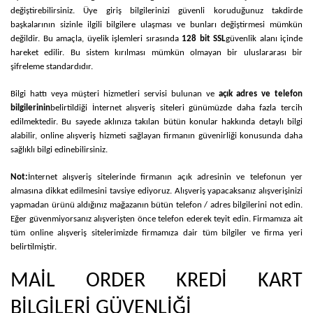
değiştirebilirsiniz. Üye giriş bilgilerinizi güvenli koruduğunuz takdirde
başkalarının sizinle ilgili bilgilere ulaşması ve bunları değiştirmesi mümkün
değildir. Bu amaçla, üyelik işlemleri sırasında
128 bit SSL
güvenlik alanı içinde
hareket edilir. Bu sistem kırılması mümkün olmayan bir uluslararası bir
şifreleme standardıdır.
Bilgi hattı veya müşteri hizmetleri servisi bulunan ve
açık adres ve telefon
bilgilerinin
belirtildiği İnternet alışveriş siteleri günümüzde daha fazla tercih
edilmektedir. Bu sayede aklınıza takılan bütün konular hakkında detaylı bilgi
alabilir, online alışveriş hizmeti sağlayan firmanın güvenirliği konusunda daha
sağlıklı bilgi edinebilirsiniz.
Not:
İnternet alışveriş sitelerinde firmanın açık adresinin ve telefonun yer
almasına dikkat edilmesini tavsiye ediyoruz. Alışveriş yapacaksanız alışverişinizi
yapmadan ürünü aldığınız mağazanın bütün telefon / adres bilgilerini not edin.
Eğer güvenmiyorsanız alışverişten önce telefon ederek teyit edin. Firmamıza ait
tüm online alışveriş sitelerimizde firmamıza dair tüm bilgiler ve firma yeri
belirtilmiştir.
MAİL ORDER KREDİ KART
BİLGİLERİ GÜVENLİĞİ