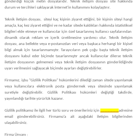
gönderdiği küçük metin dosyalarıdır. Teknik iletişim dosyası site hakkında
durum ve tercihleri saklayarak İnternet'in kullanımını kolaylaştırır.
Teknik iletişim dosyası, siteyi kaç kişinin ziyaret ettiğini, bir kişinin siteyi hangi
amaçla, kaç kez ziyaret ettiğini ve ne kadar sitede kaldıkları hakkında istatistiksel
bilgileri elde etmeye ve kullanıcılar için özel tasarlanmış kullanıcı sayfalarından
dinamik olarak reklam ve içerik üretilmesine yardımcı olur. Teknik iletişim
dosyası, ana bellekte veya e-postanızdan veri veya başkaca herhangi bir kişisel
bilgi almak için tasarlanmamıştır. Tarayıcıların pek çoğu başta teknik iletişim
dosyasını kabul eder biçimde tasarlanmıştır ancak kullanıcılar dilerse teknik
iletişim dosyasının gelmemesi veya teknik iletişim dosyasının gönderildiğinde
uyarı verilmesini sağlayacak biçimde ayarları değiştirebilirler.
Firmamız, işbu "Gizlilik Politikası" hükümlerini dilediği zaman sitede yayınlamak
veya kullanıcılara elektronik posta göndermek veya sitesinde yayınlamak
suretiyle değiştirebilir. Gizlilik Politikası hükümleri değiştiği takdirde,
yayınlandığı tarihte yürürlük kazanır.
Gizlilik politikamız ile ilgili her türlü soru ve önerileriniz için
………………..
adresine
email gönderebilirsiniz. Firmamız’a ait aşağıdaki iletişim bilgilerinden
ulaşabilirsiniz.
Firma Ünvanı :