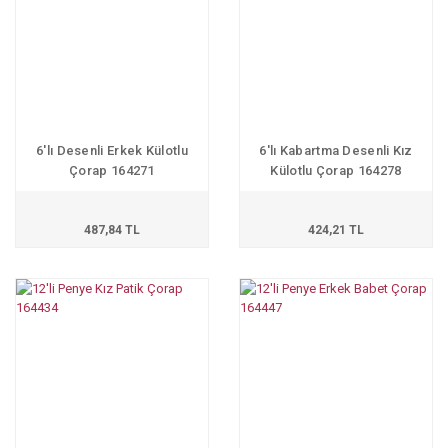
6'lı Desenli Erkek Külotlu
6'lı Kabartma Desenli Kız
Çorap 164271
Külotlu Çorap 164278
487,84 TL
424,21 TL