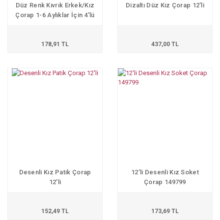
Düz Renk Kıvrık Erkek/Kız
Dizaltı Düz Kız Çorap 12'li
Çorap 1-6 Aylıklar İçin 4'lü
178,91 TL
437,00 TL
Desenli Kız Patik Çorap
12'li Desenli Kız Soket
12'li
Çorap 149799
152,49 TL
173,69 TL