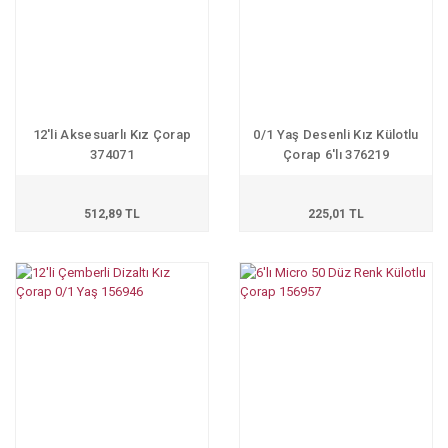
12'li Aksesuarlı Kız Çorap
0/1 Yaş Desenli Kız Külotlu
374071
Çorap 6'lı 376219
512,89 TL
225,01 TL