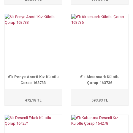
6'lı Penye Asorti Kız Külotlu
6'lı Aksesuarlı Külotlu
Çorap 163733
Çorap 163736
472,18 TL
593,83 TL