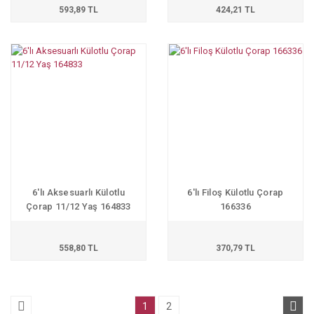
593,89 TL
424,21 TL
6'lı Aksesuarlı Külotlu
6'lı Filoş Külotlu Çorap
Çorap 11/12 Yaş 164833
166336
558,80 TL
370,79 TL
1
2