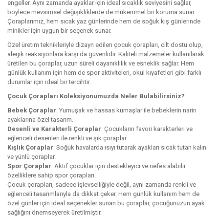
engeller. Aynı zamanda ayaklar için ideal sıcaklık seviyesini sağlar,
böylece mevsimsel değişikliklerde de mükemmel bir koruma sunar.
Çoraplarımız, hem sıcak yaz günlerinde hem de soğuk kış günlerinde
minikler için uygun bir seçenek sunar.
Özel üretim teknikleriyle dizayn edilen çocuk çorapları, cilt dostu olup,
alerjik reaksiyonlara karşı da güvenlidir. Kaliteli malzemeler kullanılarak
üretilen bu çoraplar, uzun süreli dayanıklılık ve esneklik sağlar. Hem
günlük kullanım için hem de spor aktiviteleri, okul kıyafetleri gibi farklı
durumlar için ideal bir tercihtir.
Çocuk Çorapları Koleksiyonumuzda Neler Bulabilirsiniz?
Bebek Çoraplar
: Yumuşak ve hassas kumaşlar ile bebeklerin narin
ayaklarına özel tasarım.
Desenli ve Karakterli Çoraplar
: Çocukların favori karakterleri ve
eğlenceli desenleri ile renkli ve şık çoraplar.
Kışlık Çoraplar
: Soğuk havalarda ısıyı tutarak ayakları sıcak tutan kalın
ve yünlü çoraplar.
Spor Çoraplar
: Aktif çocuklar için destekleyici ve nefes alabilir
özelliklere sahip spor çorapları.
Çocuk çorapları, sadece işlevselliğiyle değil, aynı zamanda renkli ve
eğlenceli tasarımlarıyla da dikkat çeker. Hem günlük kullanım hem de
özel günler için ideal seçenekler sunan bu çoraplar, çocuğunuzun ayak
sağlığını önemseyerek üretilmiştir.