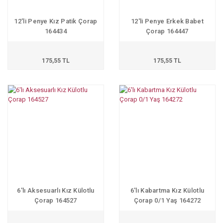
12'li Penye Kız Patik Çorap
12'li Penye Erkek Babet
164434
Çorap 164447
175,55 TL
175,55 TL
6'lı Aksesuarlı Kız Külotlu
6'lı Kabartma Kız Külotlu
Çorap 164527
Çorap 0/1 Yaş 164272