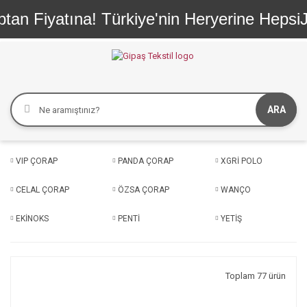
iyatına! Türkiye'nin Heryerine HepsiJet ve 
ARA
VIP ÇORAP
PANDA ÇORAP
XGRİ POLO
CELAL ÇORAP
ÖZSA ÇORAP
WANÇO
EKİNOKS
PENTİ
YETİŞ
Toplam 77 ürün