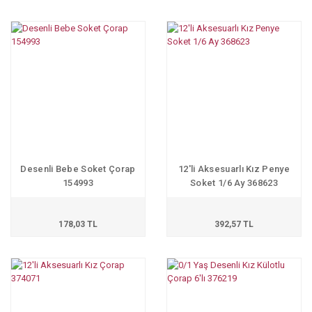
Desenli Bebe Soket Çorap
12'li Aksesuarlı Kız Penye
154993
Soket 1/6 Ay 368623
178,03 TL
392,57 TL