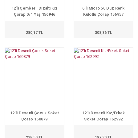
12'li Çemberli Dizaltı Kız
6'lı Micro 50 Düz Renk
Çorap 0/1 Yaş 156946
Külotlu Çorap 156957
280,17 TL
308,36 TL
12'li Desenli Çocuk Soket
12'lı Desenli Kız/Erkek
Çorap 160879
Soket Çorap 162992
238,50 TL
197,30 TL