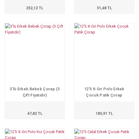
252,12 TL
51,48 TL
3'lü Erkek Bebek Çorap (3
12'li X-Gri Polo Erkek
Çift Fiyatıdır)
Çocuk Patik Çorap
47,82 TL
185,91 TL