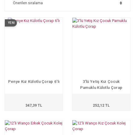
YENİ
Penye Kız Külotlu Çorap 6'lı
3'lü Yetiş Kız Çocuk
Pamuklu Külotlu Çorap
347,39 TL
252,12 TL