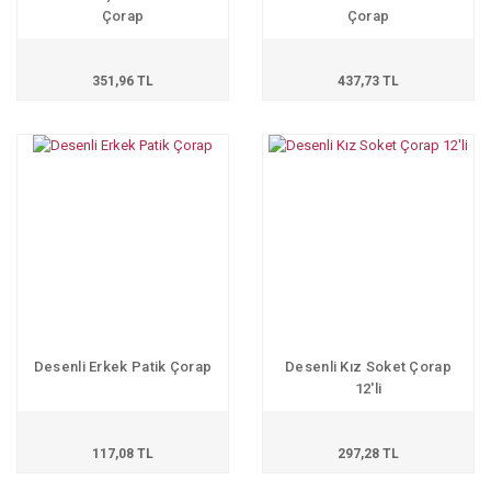
Çorap
Çorap
351,96 TL
437,73 TL
Desenli Erkek Patik Çorap
Desenli Kız Soket Çorap
12'li
117,08 TL
297,28 TL