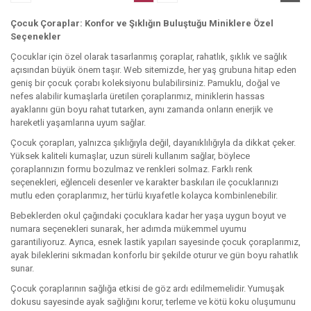
Çocuk Çoraplar: Konfor ve Şıklığın Buluştuğu Miniklere Özel
Seçenekler
Çocuklar için özel olarak tasarlanmış çoraplar, rahatlık, şıklık ve sağlık
açısından büyük önem taşır. Web sitemizde, her yaş grubuna hitap eden
geniş bir çocuk çorabı koleksiyonu bulabilirsiniz. Pamuklu, doğal ve
nefes alabilir kumaşlarla üretilen çoraplarımız, miniklerin hassas
ayaklarını gün boyu rahat tutarken, aynı zamanda onların enerjik ve
hareketli yaşamlarına uyum sağlar.
Çocuk çorapları, yalnızca şıklığıyla değil, dayanıklılığıyla da dikkat çeker.
Yüksek kaliteli kumaşlar, uzun süreli kullanım sağlar, böylece
çoraplarınızın formu bozulmaz ve renkleri solmaz. Farklı renk
seçenekleri, eğlenceli desenler ve karakter baskıları ile çocuklarınızı
mutlu eden çoraplarımız, her türlü kıyafetle kolayca kombinlenebilir.
Bebeklerden okul çağındaki çocuklara kadar her yaşa uygun boyut ve
numara seçenekleri sunarak, her adımda mükemmel uyumu
garantiliyoruz. Ayrıca, esnek lastik yapıları sayesinde çocuk çoraplarımız,
ayak bileklerini sıkmadan konforlu bir şekilde oturur ve gün boyu rahatlık
sunar.
Çocuk çoraplarının sağlığa etkisi de göz ardı edilmemelidir. Yumuşak
dokusu sayesinde ayak sağlığını korur, terleme ve kötü koku oluşumunu