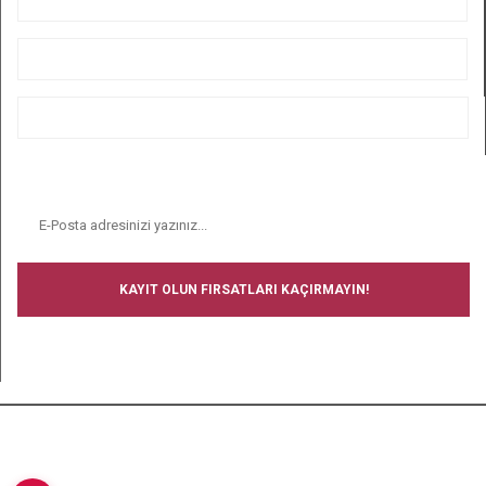
ÜYELİK
ALIŞVERİŞ
BİZİ TAKİP EDİN
E-BÜLTEN
KAYIT OLUN FIRSATLARI KAÇIRMAYIN!
BİZİ TAKİP EDİN
Copyright © 2008-2024 Ucuz Çorap - Tüm hakları saklıdır.- Tüm
kredi kartı bilgileriniz 256bit SSL Sertifikası ile korunmaktadır.