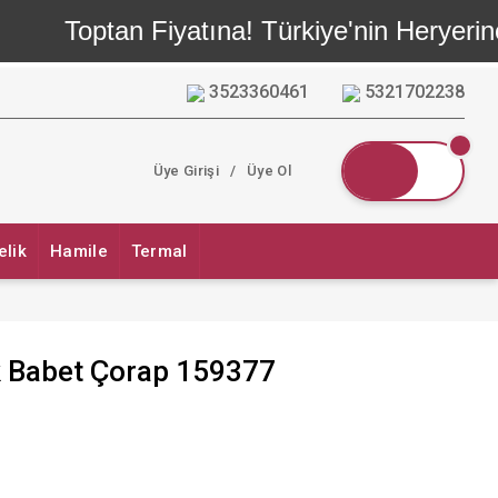
Toptan Fiyatına! Türkiye'nin Heryerine
3523360461
5321702238
Üye Girişi
/
Üye Ol
elik
Hamile
Termal
k Babet Çorap 159377