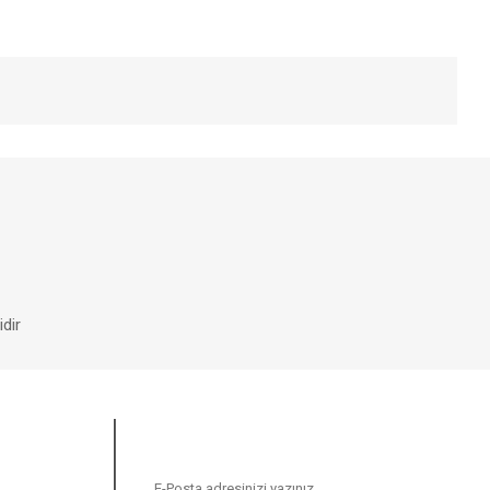
iniz.
dir
E-BÜLTEN
N