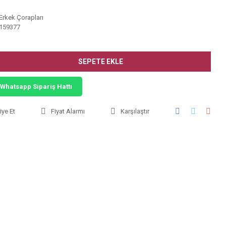
Erkek Çorapları
159377
SEPETE EKLE
Whatsapp Sipariş Hattı
iye Et
Fiyat Alarmı
Karşılaştır