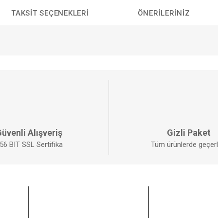
TAKSIT SEÇENEKLERI
ÖNERILERINIZ
da yetersiz gördüğünüz noktaları öneri formunu kullanarak tarafımıza iletebilirs
Bu ürüne ilk yorumu siz yapın!
YORUM YAZ
üvenli Alışveriş
Gizli Paket
56 BIT SSL Sertifika
Tüm ürünlerde geçerli
ALIŞVERİŞ
BİZİ TAKİP EDİ
Mesafeli Satış Sözleşmesi
Facebook