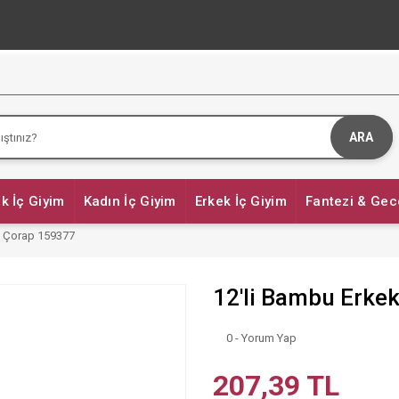
ARA
k İç Giyim
Kadın İç Giyim
Erkek İç Giyim
Fantezi & Gec
t Çorap 159377
12'li Bambu Erke
0 - Yorum Yap
207,39 TL