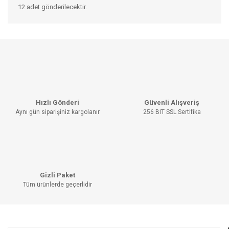
12 adet gönderilecektir.
Bu ürünün fiyat bilgisi, resim, ürün açıklamalarında ve diğer
konularda yetersiz gördüğünüz noktaları öneri formunu
Bu ürüne ilk yorumu siz yapın!
kullanarak tarafımıza iletebilirsiniz.
Görüş ve önerileriniz için teşekkür ederiz.
YORUM YAZ
Ürün resmi kalitesiz, bozuk veya görüntülenemiyor.
Hızlı Gönderi
Güvenli Alışveriş
Ürün açıklamasında eksik bilgiler bulunuyor.
Aynı gün siparişiniz kargolanır
256 BIT SSL Sertifika
Ürün bilgilerinde hatalar bulunuyor.
Ürün fiyatı diğer sitelerden daha pahalı.
Bu ürüne benzer farklı alternatifler olmalı.
Gizli Paket
Tüm ürünlerde geçerlidir
GÖNDER