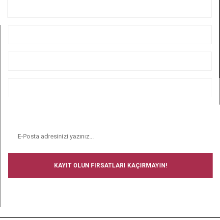
KURUMSAL
ÜYELİK
ALIŞVERİŞ
BİZİ TAKİP EDİN
E-BÜLTEN
KAYIT OLUN FIRSATLARI KAÇIRMAYIN!
BİZİ TAKİP EDİN