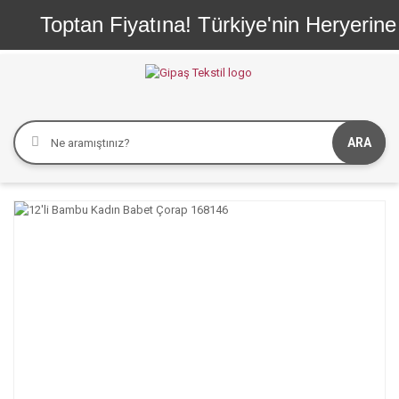
Toptan Fiyatına! Türkiye'nin Heryerine 
ARA