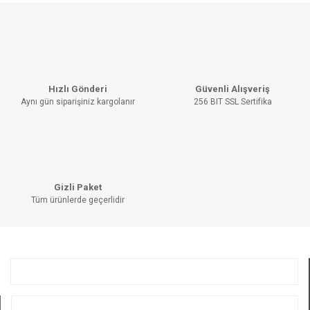
Bu ürünün fiyat bilgisi, resim, ürün açıklamalarında ve diğer
konularda yetersiz gördüğünüz noktaları öneri formunu
Bu ürüne ilk yorumu siz yapın!
kullanarak tarafımıza iletebilirsiniz.
Görüş ve önerileriniz için teşekkür ederiz.
YORUM YAZ
Ürün resmi kalitesiz, bozuk veya görüntülenemiyor.
Hızlı Gönderi
Güvenli Alışveriş
Ürün açıklamasında eksik bilgiler bulunuyor.
Aynı gün siparişiniz kargolanır
256 BIT SSL Sertifika
Ürün bilgilerinde hatalar bulunuyor.
Ürün fiyatı diğer sitelerden daha pahalı.
Bu ürüne benzer farklı alternatifler olmalı.
Gizli Paket
Tüm ürünlerde geçerlidir
GÖNDER
KURUMSAL
ÜYELİK