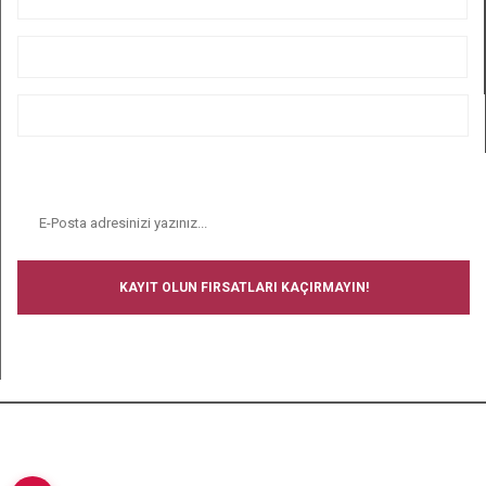
ALIŞVERİŞ
BİZİ TAKİP EDİN
E-BÜLTEN
KAYIT OLUN FIRSATLARI KAÇIRMAYIN!
BİZİ TAKİP EDİN
Copyright © 2008-2024 Ucuz Çorap - Tüm hakları saklıdır.- Tüm
kredi kartı bilgileriniz 256bit SSL Sertifikası ile korunmaktadır.