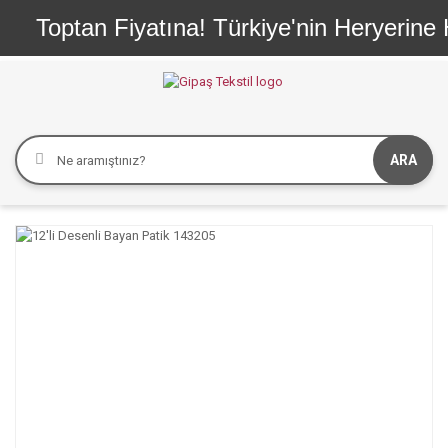
optan Fiyatına! Türkiye'nin Heryerine Hepsi
ARA