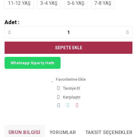
11-12 YAŞ
3-4 YAŞ
5-6 YAŞ
7-8 YAŞ
Adet :
SEPETE EKLE
Whatsapp Sipariş Hattı
Tavsiye Et
Karşılaştır
ÜRÜN BILGISI
YORUMLAR
TAKSIT SEÇENEKLERI