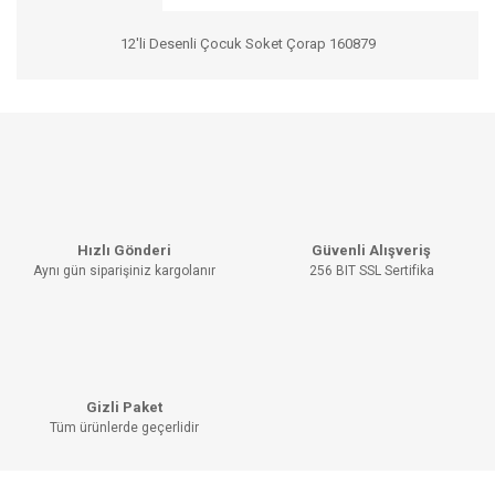
12'li Desenli Çocuk Soket Çorap 160879
Bu ürünün fiyat bilgisi, resim, ürün açıklamalarında ve diğer
konularda yetersiz gördüğünüz noktaları öneri formunu
Bu ürüne ilk yorumu siz yapın!
kullanarak tarafımıza iletebilirsiniz.
Görüş ve önerileriniz için teşekkür ederiz.
YORUM YAZ
Ürün resmi kalitesiz, bozuk veya görüntülenemiyor.
Hızlı Gönderi
Güvenli Alışveriş
Ürün açıklamasında eksik bilgiler bulunuyor.
Aynı gün siparişiniz kargolanır
256 BIT SSL Sertifika
Ürün bilgilerinde hatalar bulunuyor.
Ürün fiyatı diğer sitelerden daha pahalı.
Bu ürüne benzer farklı alternatifler olmalı.
Gizli Paket
Tüm ürünlerde geçerlidir