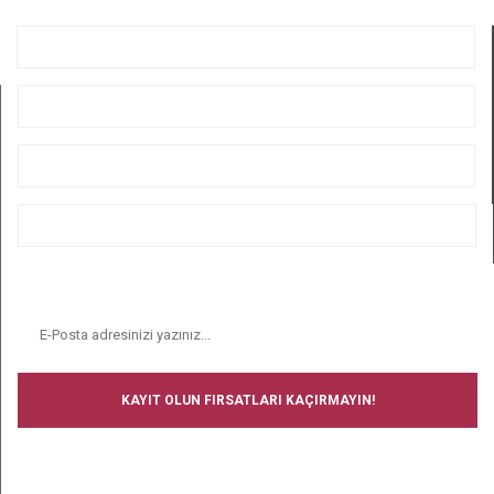
GÖNDER
KURUMSAL
ÜYELİK
ALIŞVERİŞ
BİZİ TAKİP EDİN
E-BÜLTEN
KAYIT OLUN FIRSATLARI KAÇIRMAYIN!
BİZİ TAKİP EDİN