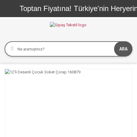
Toptan Fiyatına! Türkiye'nin Heryerine
ARA