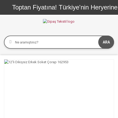
Toptan Fiyatına! Türkiye'nin Heryerine 
ARA