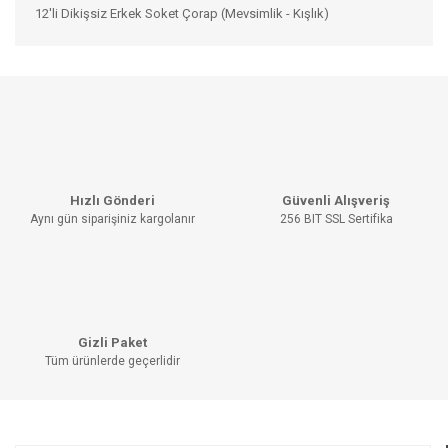
12'li Dikişsiz Erkek Soket Çorap (Mevsimlik - Kışlık)
Bu ürünün fiyat bilgisi, resim, ürün açıklamalarında ve diğer
konularda yetersiz gördüğünüz noktaları öneri formunu
Bu ürüne ilk yorumu siz yapın!
kullanarak tarafımıza iletebilirsiniz.
Görüş ve önerileriniz için teşekkür ederiz.
YORUM YAZ
Ürün resmi kalitesiz, bozuk veya görüntülenemiyor.
Hızlı Gönderi
Güvenli Alışveriş
Ürün açıklamasında eksik bilgiler bulunuyor.
Aynı gün siparişiniz kargolanır
256 BIT SSL Sertifika
Ürün bilgilerinde hatalar bulunuyor.
Ürün fiyatı diğer sitelerden daha pahalı.
Bu ürüne benzer farklı alternatifler olmalı.
Gizli Paket
Tüm ürünlerde geçerlidir
GÖNDER