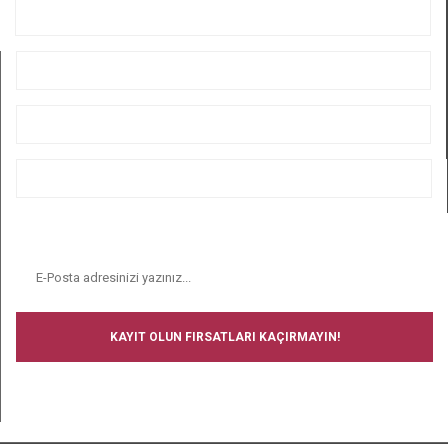
KURUMSAL
ÜYELİK
ALIŞVERİŞ
BİZİ TAKİP EDİN
E-BÜLTEN
KAYIT OLUN FIRSATLARI KAÇIRMAYIN!
BİZİ TAKİP EDİN