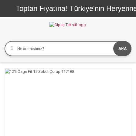
Toptan Fiyatına! Türkiye'nin Heryerine 
ARA