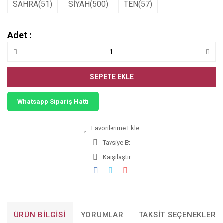
SAHRA(51)
SİYAH(500)
TEN(57)
Adet :
SEPETE EKLE
Whatsapp Sipariş Hattı
Tavsiye Et
Karşılaştır
ÜRÜN BILGISI
YORUMLAR
TAKSIT SEÇENEKLERI