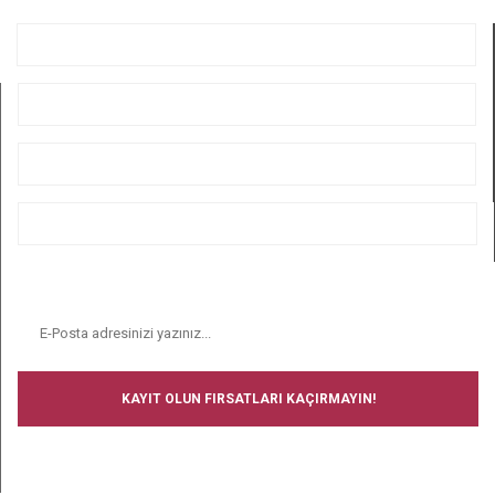
GÖNDER
KURUMSAL
ÜYELİK
ALIŞVERİŞ
BİZİ TAKİP EDİN
E-BÜLTEN
KAYIT OLUN FIRSATLARI KAÇIRMAYIN!
BİZİ TAKİP EDİN