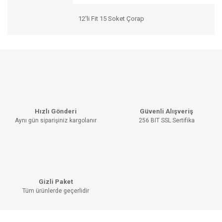
12'li Fit 15 Soket Çorap
Bu ürünün fiyat bilgisi, resim, ürün açıklamalarında ve diğer
konularda yetersiz gördüğünüz noktaları öneri formunu
Bu ürüne ilk yorumu siz yapın!
kullanarak tarafımıza iletebilirsiniz.
Görüş ve önerileriniz için teşekkür ederiz.
YORUM YAZ
Ürün resmi kalitesiz, bozuk veya görüntülenemiyor.
Hızlı Gönderi
Güvenli Alışveriş
Ürün açıklamasında eksik bilgiler bulunuyor.
Aynı gün siparişiniz kargolanır
256 BIT SSL Sertifika
Ürün bilgilerinde hatalar bulunuyor.
Ürün fiyatı diğer sitelerden daha pahalı.
Bu ürüne benzer farklı alternatifler olmalı.
Gizli Paket
Tüm ürünlerde geçerlidir