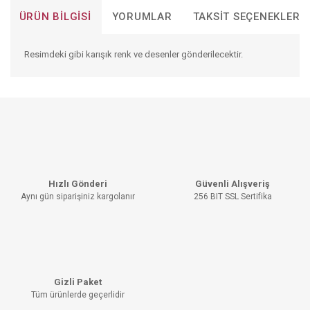
ÜRÜN BILGISI
YORUMLAR
TAKSIT SEÇENEKLERI
Resimdeki gibi karışık renk ve desenler gönderilecektir.
Bu ürünün fiyat bilgisi, resim, ürün açıklamalarında ve diğer
konularda yetersiz gördüğünüz noktaları öneri formunu
Bu ürüne ilk yorumu siz yapın!
kullanarak tarafımıza iletebilirsiniz.
Görüş ve önerileriniz için teşekkür ederiz.
YORUM YAZ
Ürün resmi kalitesiz, bozuk veya görüntülenemiyor.
Hızlı Gönderi
Güvenli Alışveriş
Ürün açıklamasında eksik bilgiler bulunuyor.
Aynı gün siparişiniz kargolanır
256 BIT SSL Sertifika
Ürün bilgilerinde hatalar bulunuyor.
Ürün fiyatı diğer sitelerden daha pahalı.
Bu ürüne benzer farklı alternatifler olmalı.
Gizli Paket
Tüm ürünlerde geçerlidir