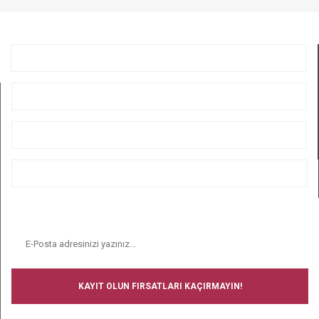
GÖNDER
KURUMSAL
ÜYELİK
ALIŞVERİŞ
BİZİ TAKİP EDİN
E-BÜLTEN
KAYIT OLUN FIRSATLARI KAÇIRMAYIN!