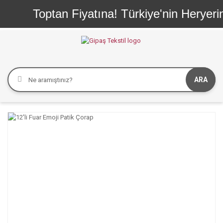
Toptan Fiyatına! Türkiye'nin Heryerin
ARA