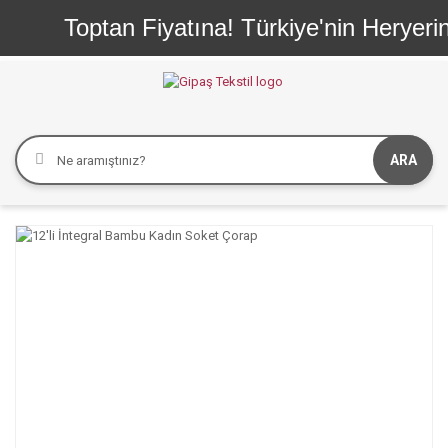
Toptan Fiyatına! Türkiye'nin Heryerin
ARA