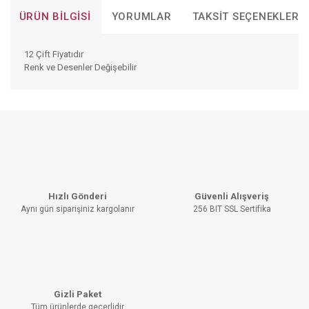
ÜRÜN BILGISI
YORUMLAR
TAKSIT SEÇENEKLERI
12 Çift Fiyatıdır
Renk ve Desenler Değişebilir
Bu ürünün fiyat bilgisi, resim, ürün açıklamalarında ve diğer
konularda yetersiz gördüğünüz noktaları öneri formunu
Bu ürüne ilk yorumu siz yapın!
kullanarak tarafımıza iletebilirsiniz.
Görüş ve önerileriniz için teşekkür ederiz.
YORUM YAZ
Ürün resmi kalitesiz, bozuk veya görüntülenemiyor.
Hızlı Gönderi
Güvenli Alışveriş
Ürün açıklamasında eksik bilgiler bulunuyor.
Aynı gün siparişiniz kargolanır
256 BIT SSL Sertifika
Ürün bilgilerinde hatalar bulunuyor.
Ürün fiyatı diğer sitelerden daha pahalı.
Bu ürüne benzer farklı alternatifler olmalı.
Gizli Paket
Tüm ürünlerde geçerlidir