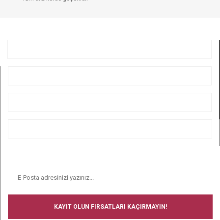
GÖNDER
KURUMSAL
ÜYELİK
ALIŞVERİŞ
BİZİ TAKİP EDİN
E-BÜLTEN
KAYIT OLUN FIRSATLARI KAÇIRMAYIN!