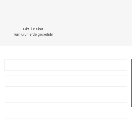
Ürün fiyatı diğer sitelerden daha pahalı.
Bu ürüne benzer farklı alternatifler olmalı.
Gizli Paket
Tüm ürünlerde geçerlidir
GÖNDER
KURUMSAL
ÜYELİK
ALIŞVERİŞ
BİZİ TAKİP EDİN
E-BÜLTEN