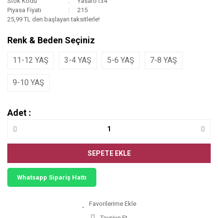
Stok Kodu
Yasaro134
Piyasa Fiyatı
215
25,99 TL den başlayan taksitlerle!
Renk & Beden Seçiniz
11-12 YAŞ
3-4 YAŞ
5-6 YAŞ
7-8 YAŞ
9-10 YAŞ
Adet :
SEPETE EKLE
Whatsapp Sipariş Hattı
Tavsiye Et