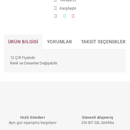
Karşılaştır
ÜRÜN BILGISI
YORUMLAR
TAKSIT SEÇENEKLERI
12 Çift Fiyatıdır
Renk ve Desenler Değişebilir
Bu ürünün fiyat bilgisi, resim, ürün açıklamalarında ve diğer
konularda yetersiz gördüğünüz noktaları öneri formunu
Bu ürüne ilk yorumu siz yapın!
kullanarak tarafımıza iletebilirsiniz.
Görüş ve önerileriniz için teşekkür ederiz.
YORUM YAZ
Ürün resmi kalitesiz, bozuk veya görüntülenemiyor.
Hızlı Gönderi
Güvenli Alışveriş
Ürün açıklamasında eksik bilgiler bulunuyor.
Aynı gün siparişiniz kargolanır
256 BIT SSL Sertifika
Ürün bilgilerinde hatalar bulunuyor.