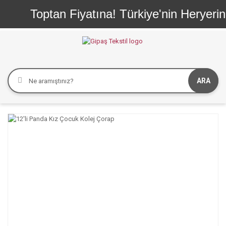
Toptan Fiyatına! Türkiye'nin Heryerine
ARA