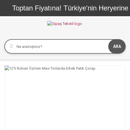
Toptan Fiyatına! Türkiye'nin Heryerine H
ARA