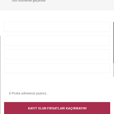
Tüm ürünlerde geçerlidir
GÖNDER
KURUMSAL
ÜYELİK
ALIŞVERİŞ
BİZİ TAKİP EDİN
E-BÜLTEN
KAYIT OLUN FIRSATLARI KAÇIRMAYIN!