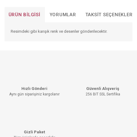
ÜRÜN BILGISI
YORUMLAR
TAKSIT SEÇENEKLERI
Resimdeki gibi karışık renk ve desenler gönderilecektir.
Bu ürünün fiyat bilgisi, resim, ürün açıklamalarında ve diğer
konularda yetersiz gördüğünüz noktaları öneri formunu
Bu ürüne ilk yorumu siz yapın!
kullanarak tarafımıza iletebilirsiniz.
Görüş ve önerileriniz için teşekkür ederiz.
YORUM YAZ
Ürün resmi kalitesiz, bozuk veya görüntülenemiyor.
Hızlı Gönderi
Güvenli Alışveriş
Ürün açıklamasında eksik bilgiler bulunuyor.
Aynı gün siparişiniz kargolanır
256 BIT SSL Sertifika
Ürün bilgilerinde hatalar bulunuyor.
Ürün fiyatı diğer sitelerden daha pahalı.
Bu ürüne benzer farklı alternatifler olmalı.
Gizli Paket