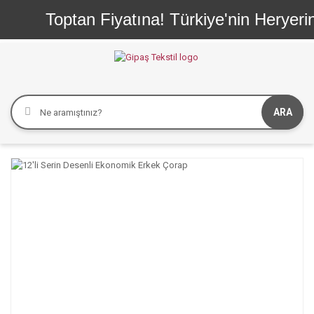
Toptan Fiyatına! Türkiye'nin Heryerin
ARA