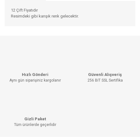
12 Çift Fiyatıdır
Resimdeki gibi karışık renk gelecektir.
Bu ürünün fiyat bilgisi, resim, ürün açıklamalarında ve diğer
konularda yetersiz gördüğünüz noktaları öneri formunu
Bu ürüne ilk yorumu siz yapın!
kullanarak tarafımıza iletebilirsiniz.
Görüş ve önerileriniz için teşekkür ederiz.
YORUM YAZ
Ürün resmi kalitesiz, bozuk veya görüntülenemiyor.
Hızlı Gönderi
Güvenli Alışveriş
Ürün açıklamasında eksik bilgiler bulunuyor.
Aynı gün siparişiniz kargolanır
256 BIT SSL Sertifika
Ürün bilgilerinde hatalar bulunuyor.
Ürün fiyatı diğer sitelerden daha pahalı.
Bu ürüne benzer farklı alternatifler olmalı.
Gizli Paket
Tüm ürünlerde geçerlidir