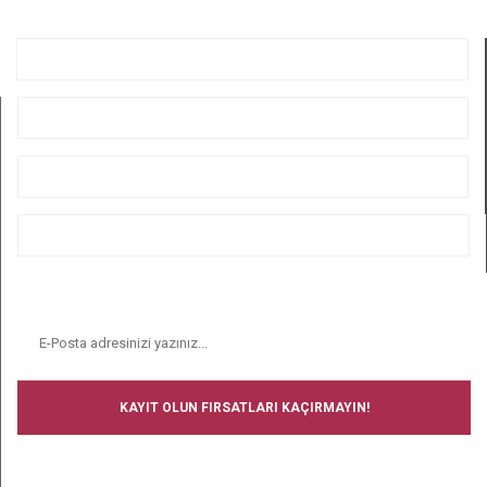
GÖNDER
KURUMSAL
ÜYELİK
ALIŞVERİŞ
BİZİ TAKİP EDİN
E-BÜLTEN
KAYIT OLUN FIRSATLARI KAÇIRMAYIN!
BİZİ TAKİP EDİN