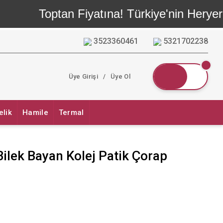
Toptan Fiyatına! Türkiye'nin Heryerin
3523360461
5321702238
Üye Girişi
/
Üye Ol
elik
Hamile
Termal
 Bilek Bayan Kolej Patik Çorap