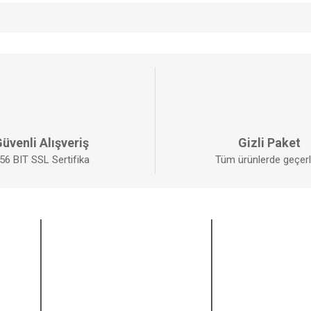
da yetersiz gördüğünüz noktaları öneri formunu kullanarak tarafımıza iletebilirs
Bu ürüne ilk yorumu siz yapın!
YORUM YAZ
üvenli Alışveriş
Gizli Paket
56 BIT SSL Sertifika
Tüm ürünlerde geçerli
ALIŞVERİŞ
BİZİ TAKİP EDİ
Mesafeli Satış Sözleşmesi
Facebook
GÖNDER
Gizlilik ve Güvenlik
Twitter
İptal ve İade Şartları
Instagram
Kişisel Veriler Politikası
Youtube