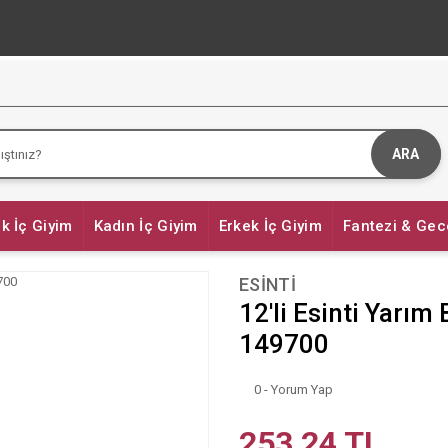
ARA
k İç Giyim
Kadın İç Giyim
Erkek İç Giyim
Fantezi & Gec
ESİNTİ
12'li Esinti Yarım
149700
0 - Yorum Yap
253,24 TL