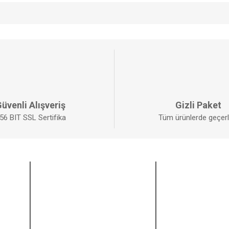
da yetersiz gördüğünüz noktaları öneri formunu kullanarak tarafımıza iletebilirs
Bu ürüne ilk yorumu siz yapın!
YORUM YAZ
üvenli Alışveriş
Gizli Paket
56 BIT SSL Sertifika
Tüm ürünlerde geçerli
ALIŞVERİŞ
BİZİ TAKİP EDİ
Mesafeli Satış Sözleşmesi
Facebook
GÖNDER
Gizlilik ve Güvenlik
Twitter
İptal ve İade Şartları
Instagram
Kişisel Veriler Politikası
Youtube