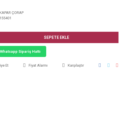
KAPAR ÇORAP
155401
SEPETE EKLE
Whatsapp Sipariş Hattı
iye Et
Fiyat Alarmı
Karşılaştır