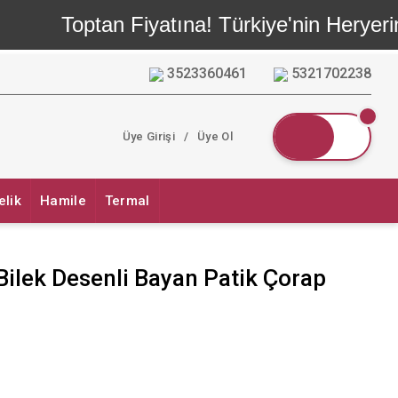
Toptan Fiyatına! Türkiye'nin Heryerin
3523360461
5321702238
Üye Girişi
/
Üye Ol
elik
Hamile
Termal
 Bilek Desenli Bayan Patik Çorap