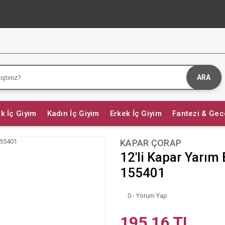
ARA
k İç Giyim
Kadın İç Giyim
Erkek İç Giyim
Fantezi & Gec
KAPAR ÇORAP
12'li Kapar Yarım
155401
0 - Yorum Yap
195,16 TL