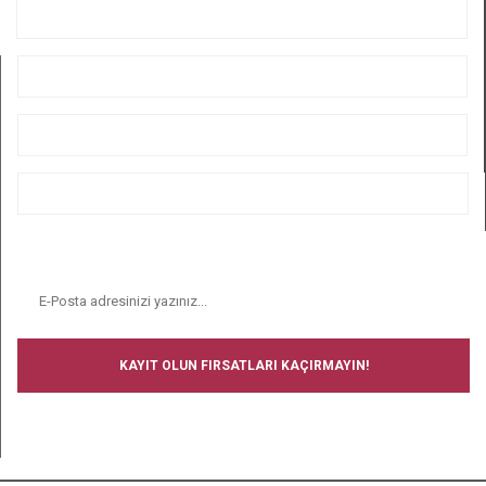
KURUMSAL
ÜYELİK
ALIŞVERİŞ
BİZİ TAKİP EDİN
E-BÜLTEN
KAYIT OLUN FIRSATLARI KAÇIRMAYIN!
BİZİ TAKİP EDİN