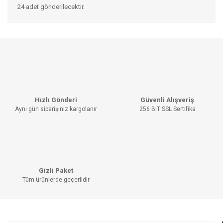
24 adet gönderilecektir.
Bu ürünün fiyat bilgisi, resim, ürün açıklamalarında ve diğer
konularda yetersiz gördüğünüz noktaları öneri formunu
Bu ürüne ilk yorumu siz yapın!
kullanarak tarafımıza iletebilirsiniz.
Görüş ve önerileriniz için teşekkür ederiz.
YORUM YAZ
Ürün resmi kalitesiz, bozuk veya görüntülenemiyor.
Hızlı Gönderi
Güvenli Alışveriş
Ürün açıklamasında eksik bilgiler bulunuyor.
Aynı gün siparişiniz kargolanır
256 BIT SSL Sertifika
Ürün bilgilerinde hatalar bulunuyor.
Ürün fiyatı diğer sitelerden daha pahalı.
Bu ürüne benzer farklı alternatifler olmalı.
Gizli Paket
Tüm ürünlerde geçerlidir
GÖNDER