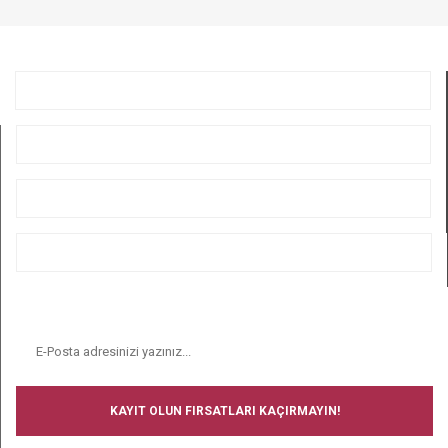
GÖNDER
KURUMSAL
ÜYELİK
ALIŞVERİŞ
BİZİ TAKİP EDİN
E-BÜLTEN
KAYIT OLUN FIRSATLARI KAÇIRMAYIN!