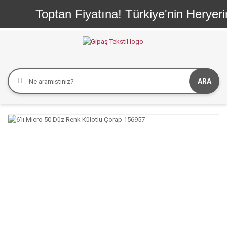
Toptan Fiyatına! Türkiye'nin Heryerin
ARA