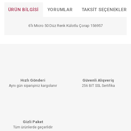
ÜRÜN BILGISI
YORUMLAR
TAKSIT SEÇENEKLERI
6'lı Micro 50 Düz Renk Külotlu Çorap 156957
Bu ürünün fiyat bilgisi, resim, ürün açıklamalarında ve diğer
konularda yetersiz gördüğünüz noktaları öneri formunu
Bu ürüne ilk yorumu siz yapın!
kullanarak tarafımıza iletebilirsiniz.
Görüş ve önerileriniz için teşekkür ederiz.
YORUM YAZ
Ürün resmi kalitesiz, bozuk veya görüntülenemiyor.
Hızlı Gönderi
Güvenli Alışveriş
Ürün açıklamasında eksik bilgiler bulunuyor.
Aynı gün siparişiniz kargolanır
256 BIT SSL Sertifika
Ürün bilgilerinde hatalar bulunuyor.
Ürün fiyatı diğer sitelerden daha pahalı.
Bu ürüne benzer farklı alternatifler olmalı.
Gizli Paket
Tüm ürünlerde geçerlidir