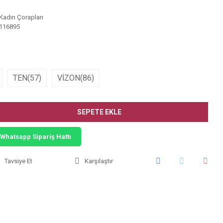
Kadın Çorapları
116895
TEN(57)
VİZON(86)
SEPETE EKLE
Whatsapp Sipariş Hattı
Tavsiye Et
Karşılaştır