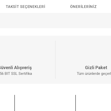
TAKSIT SEÇENEKLERI
ÖNERILERINIZ
da yetersiz gördüğünüz noktaları öneri formunu kullanarak tarafımıza iletebilirs
Bu ürüne ilk yorumu siz yapın!
YORUM YAZ
üvenli Alışveriş
Gizli Paket
56 BIT SSL Sertifika
Tüm ürünlerde geçerli
ALIŞVERİŞ
BİZİ TAKİP EDİ
Mesafeli Satış Sözleşmesi
Facebook