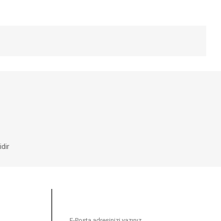
iniz.
dir
E-BÜLTEN
N