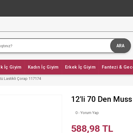
ARA
k İç Giyim
Kadın İç Giyim
Erkek İç Giyim
Fantezi & Gec
tü Lastikli Çorap 117174
12'li 70 Den Muss
0 - Yorum Yap
588,98 TL