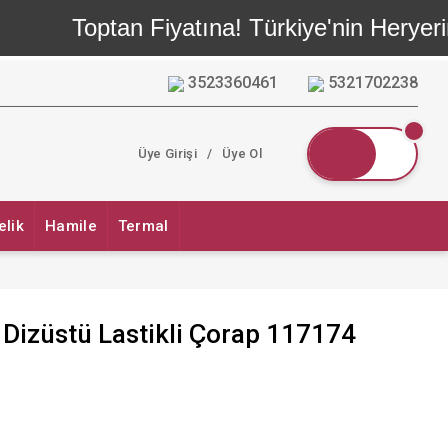
Toptan Fiyatına! Türkiye'nin Heryerin
3523360461
5321702238
Üye Girişi
/
Üye Ol
elik
Hamile
Termal
 Dizüstü Lastikli Çorap 117174