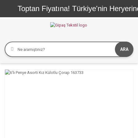
Toptan Fiyatına! Türkiye'nin Heryerine
ARA