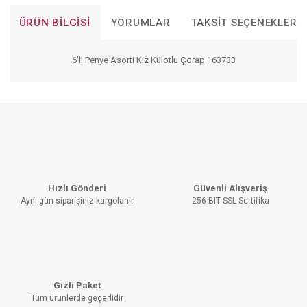
ÜRÜN BILGISI
YORUMLAR
TAKSIT SEÇENEKLERI
6'lı Penye Asorti Kız Külotlu Çorap 163733
Bu ürünün fiyat bilgisi, resim, ürün açıklamalarında ve diğer
konularda yetersiz gördüğünüz noktaları öneri formunu
Bu ürüne ilk yorumu siz yapın!
kullanarak tarafımıza iletebilirsiniz.
Görüş ve önerileriniz için teşekkür ederiz.
YORUM YAZ
Ürün resmi kalitesiz, bozuk veya görüntülenemiyor.
Hızlı Gönderi
Güvenli Alışveriş
Ürün açıklamasında eksik bilgiler bulunuyor.
Aynı gün siparişiniz kargolanır
256 BIT SSL Sertifika
Ürün bilgilerinde hatalar bulunuyor.
Ürün fiyatı diğer sitelerden daha pahalı.
Bu ürüne benzer farklı alternatifler olmalı.
Gizli Paket
Tüm ürünlerde geçerlidir