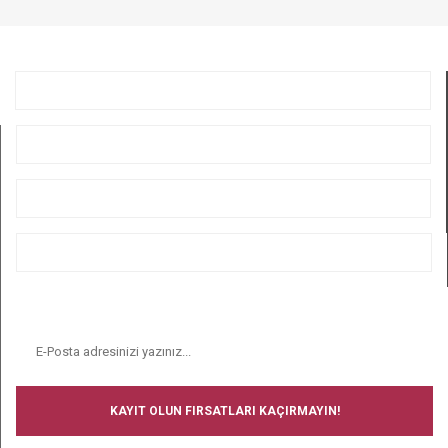
GÖNDER
KURUMSAL
ÜYELİK
ALIŞVERİŞ
BİZİ TAKİP EDİN
E-BÜLTEN
KAYIT OLUN FIRSATLARI KAÇIRMAYIN!