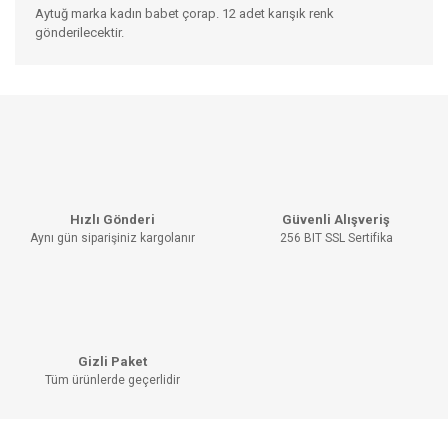
Aytuğ marka kadın babet çorap. 12 adet karışık renk
gönderilecektir.
Bu ürünün fiyat bilgisi, resim, ürün açıklamalarında ve diğer
konularda yetersiz gördüğünüz noktaları öneri formunu
Bu ürüne ilk yorumu siz yapın!
kullanarak tarafımıza iletebilirsiniz.
Görüş ve önerileriniz için teşekkür ederiz.
YORUM YAZ
Ürün resmi kalitesiz, bozuk veya görüntülenemiyor.
Hızlı Gönderi
Güvenli Alışveriş
Ürün açıklamasında eksik bilgiler bulunuyor.
Aynı gün siparişiniz kargolanır
256 BIT SSL Sertifika
Ürün bilgilerinde hatalar bulunuyor.
Ürün fiyatı diğer sitelerden daha pahalı.
Bu ürüne benzer farklı alternatifler olmalı.
Gizli Paket
Tüm ürünlerde geçerlidir
GÖNDER