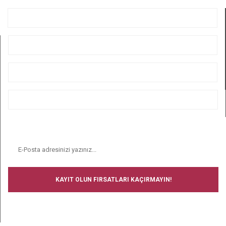
KURUMSAL
ÜYELİK
ALIŞVERİŞ
BİZİ TAKİP EDİN
E-BÜLTEN
KAYIT OLUN FIRSATLARI KAÇIRMAYIN!
BİZİ TAKİP EDİN