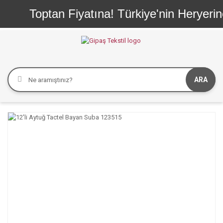
Toptan Fiyatına! Türkiye'nin Heryerine
ARA