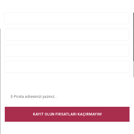
GÖNDER
KURUMSAL
ÜYELİK
ALIŞVERİŞ
BİZİ TAKİP EDİN
E-BÜLTEN
KAYIT OLUN FIRSATLARI KAÇIRMAYIN!