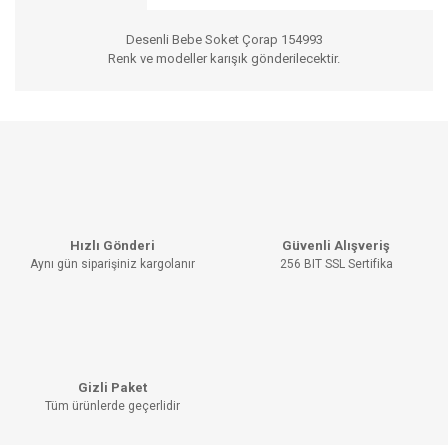
Desenli Bebe Soket Çorap 154993
Renk ve modeller karışık gönderilecektir.
Bu ürünün fiyat bilgisi, resim, ürün açıklamalarında ve diğer
konularda yetersiz gördüğünüz noktaları öneri formunu
Bu ürüne ilk yorumu siz yapın!
kullanarak tarafımıza iletebilirsiniz.
Görüş ve önerileriniz için teşekkür ederiz.
YORUM YAZ
Ürün resmi kalitesiz, bozuk veya görüntülenemiyor.
Hızlı Gönderi
Güvenli Alışveriş
Ürün açıklamasında eksik bilgiler bulunuyor.
Aynı gün siparişiniz kargolanır
256 BIT SSL Sertifika
Ürün bilgilerinde hatalar bulunuyor.
Ürün fiyatı diğer sitelerden daha pahalı.
Bu ürüne benzer farklı alternatifler olmalı.
Gizli Paket
Tüm ürünlerde geçerlidir