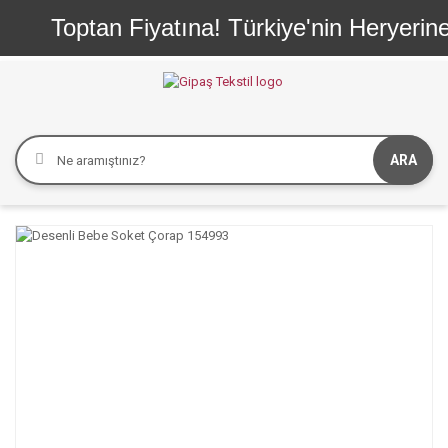
Toptan Fiyatına! Türkiye'nin Heryerine
ARA