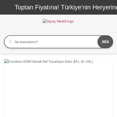
Toptan Fiyatına! Türkiye'nin Heryerine
ARA