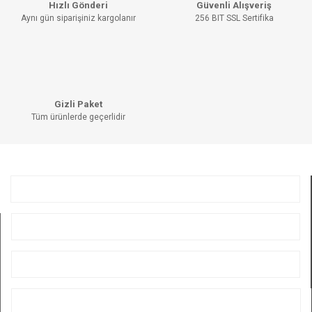
Hızlı Gönderi
Güvenli Alışveriş
Ürün açıklamasında eksik bilgiler bulunuyor.
Aynı gün siparişiniz kargolanır
256 BIT SSL Sertifika
Ürün bilgilerinde hatalar bulunuyor.
Ürün fiyatı diğer sitelerden daha pahalı.
Bu ürüne benzer farklı alternatifler olmalı.
Gizli Paket
Tüm ürünlerde geçerlidir
GÖNDER
KURUMSAL
ÜYELİK
ALIŞVERİŞ
BİZİ TAKİP EDİN