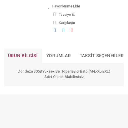
Tavsiye Et
Karşılaştır
ÜRÜN BILGISI
YORUMLAR
TAKSIT SEÇENEKLERI
Dondeza 3058 Yüksek Bel Toparlayıcı Bato (M-L-XL-2XL)
Adet Olarak Alabilirsiniz
Bu ürünün fiyat bilgisi, resim, ürün açıklamalarında ve diğer
konularda yetersiz gördüğünüz noktaları öneri formunu
Bu ürüne ilk yorumu siz yapın!
kullanarak tarafımıza iletebilirsiniz.
Görüş ve önerileriniz için teşekkür ederiz.
YORUM YAZ
Ürün resmi kalitesiz, bozuk veya görüntülenemiyor.