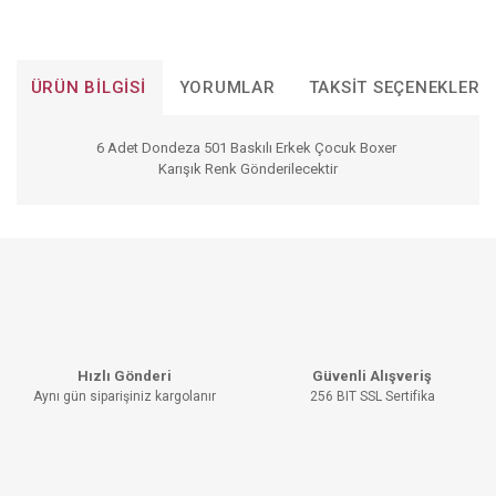
ÜRÜN BILGISI
YORUMLAR
TAKSIT SEÇENEKLERI
6 Adet Dondeza 501 Baskılı Erkek Çocuk Boxer
Karışık Renk Gönderilecektir
Bu ürünün fiyat bilgisi, resim, ürün açıklamalarında ve diğer
konularda yetersiz gördüğünüz noktaları öneri formunu
Bu ürüne ilk yorumu siz yapın!
kullanarak tarafımıza iletebilirsiniz.
Görüş ve önerileriniz için teşekkür ederiz.
YORUM YAZ
Ürün resmi kalitesiz, bozuk veya görüntülenemiyor.
Hızlı Gönderi
Güvenli Alışveriş
Ürün açıklamasında eksik bilgiler bulunuyor.
Aynı gün siparişiniz kargolanır
256 BIT SSL Sertifika
Ürün bilgilerinde hatalar bulunuyor.
Ürün fiyatı diğer sitelerden daha pahalı.
Bu ürüne benzer farklı alternatifler olmalı.