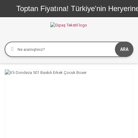
Toptan Fiyatına! Türkiye'nin Heryerine 
ARA