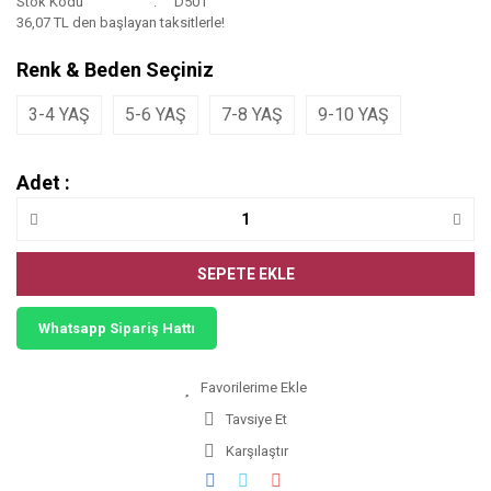
Stok Kodu
D501
36,07 TL den başlayan taksitlerle!
Renk & Beden Seçiniz
3-4 YAŞ
5-6 YAŞ
7-8 YAŞ
9-10 YAŞ
Adet :
SEPETE EKLE
Whatsapp Sipariş Hattı
Tavsiye Et
Karşılaştır