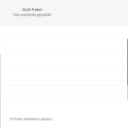
Gizli Paket
Tüm ürünlerde geçerlidir
GÖNDER
KURUMSAL
ÜYELİK
ALIŞVERİŞ
BİZİ TAKİP EDİN
E-BÜLTEN