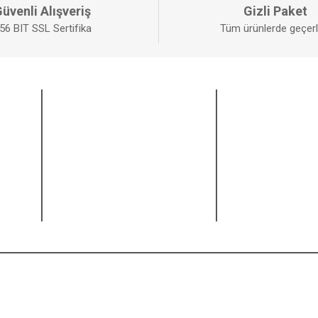
üvenli Alışveriş
Gizli Paket
56 BIT SSL Sertifika
Tüm ürünlerde geçerli
ALIŞVERİŞ
BİZİ TAKİP EDİ
Mesafeli Satış Sözleşmesi
Facebook
GÖNDER
Gizlilik ve Güvenlik
Twitter
İptal ve İade Şartları
Instagram
Kişisel Veriler Politikası
Youtube
Pinterest
artı bilgileriniz 256bit SSL Sertifikası ile korunmaktadır.