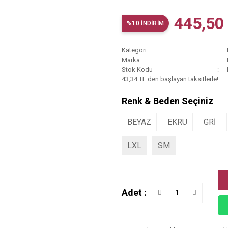
445,50
%10 İNDİRİM
Kategori
Marka
Stok Kodu
43,34 TL den başlayan taksitlerle!
Renk & Beden Seçiniz
BEYAZ
EKRU
GRİ
LXL
SM
Adet :