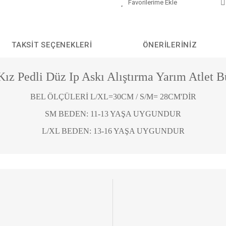
TAKSIT SEÇENEKLERI
ÖNERILERINIZ
ız Pedli Düz Ip Askı Alıştırma Yarım Atlet B
BEL ÖLÇÜLERİ L/XL=30CM / S/M= 28CM'DİR
SM BEDEN: 11-13 YAŞA UYGUNDUR
L/XL BEDEN: 13-16 YAŞA UYGUNDUR
da yetersiz gördüğünüz noktaları öneri formunu kullanarak tarafımıza iletebilirs
Bu ürüne ilk yorumu siz yapın!
YORUM YAZ