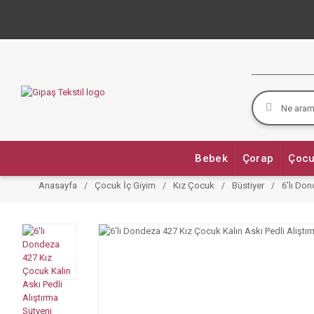
Bebek
Çorap
Çocu
Anasayfa
Çocuk İç Giyim
Kız Çocuk
Büstiyer
6'lı Don