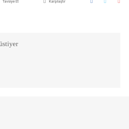
Tavsiye Et
Karşılaştır
üstiyer
iniz.