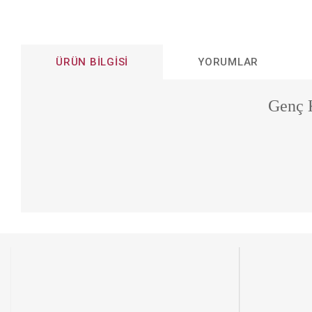
ÜRÜN BILGISI
YORUMLAR
Genç K
Bu ürünün fiyat bilgisi, resim, ürün açıklamalarında ve diğer konular
Görüş ve önerileriniz için teşekkür ederiz.
Ürün resmi kalitesiz, bozuk veya görüntülenemiyor.
Ürün açıklamasında eksik bilgiler bulunuyor.