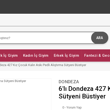
ARA
k İç Giyim
Kadın İç Giyim
Erkek İç Giyim
Fantezi & Gec
deza 427 Kız Çocuk Kalın Askı Pedli Alıştırma Sütyeni Büstiyer
DONDEZA
6'lı Dondeza 427 
Sütyeni Büstiyer
0 - Yorum Yap