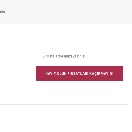
dir
E-BÜLTEN
N
KAYIT OLUN FIRSATLARI KAÇIRMAYIN!
BİZİ TAKİP EDİN