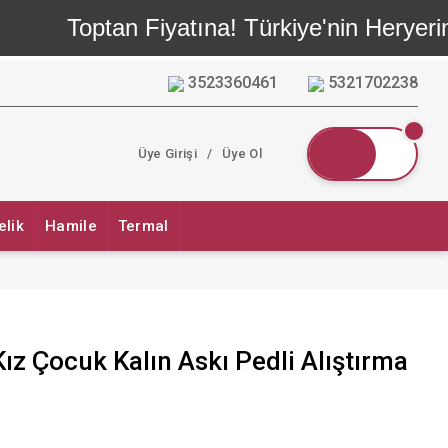
Toptan Fiyatına! Türkiye'nin Heryerine
3523360461
5321702238
Üye Girişi
/
Üye Ol
elik
Hamile
Termal
Kız Çocuk Kalın Askı Pedli Alıştırma