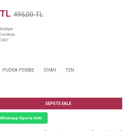
 TL
495,00 TL
Büstiyer
Dondeza
D427
PUDRA PEMBE
SİYAH
TEN
SEPETE EKLE
Whatsapp Sipariş Hattı