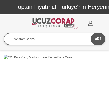
Toptan Fiyatına! Türkiye'nin Heryerine
ARA