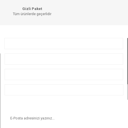
Gizli Paket
Tüm ürünlerde geçerlidir
GÖNDER
KURUMSAL
ÜYELİK
ALIŞVERİŞ
BİZİ TAKİP EDİN
E-BÜLTEN