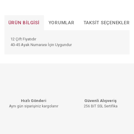
ÜRÜN BILGISI
YORUMLAR
TAKSIT SEÇENEKLERI
12 Çift Fiyatıdır
40-45 Ayak Numarası İçin Uygundur
Bu ürünün fiyat bilgisi, resim, ürün açıklamalarında ve diğer
konularda yetersiz gördüğünüz noktaları öneri formunu
Bu ürüne ilk yorumu siz yapın!
kullanarak tarafımıza iletebilirsiniz.
Görüş ve önerileriniz için teşekkür ederiz.
YORUM YAZ
Ürün resmi kalitesiz, bozuk veya görüntülenemiyor.
Hızlı Gönderi
Güvenli Alışveriş
Ürün açıklamasında eksik bilgiler bulunuyor.
Aynı gün siparişiniz kargolanır
256 BIT SSL Sertifika
Ürün bilgilerinde hatalar bulunuyor.
Ürün fiyatı diğer sitelerden daha pahalı.
Bu ürüne benzer farklı alternatifler olmalı.