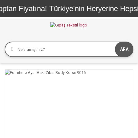
n Fiyatına! Türkiye'nin Heryerine HepsiJet 
ARA