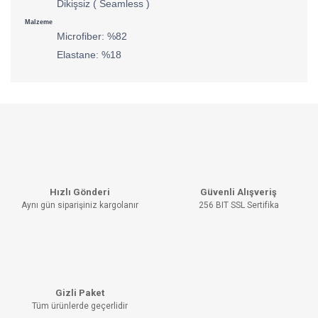
Dikişsiz ( Seamless )
Malzeme
Microfiber: %82
Elastane: %18
Bu ürünün fiyat bilgisi, resim, ürün açıklamalarında ve diğer
konularda yetersiz gördüğünüz noktaları öneri formunu
Bu ürüne ilk yorumu siz yapın!
kullanarak tarafımıza iletebilirsiniz.
Görüş ve önerileriniz için teşekkür ederiz.
YORUM YAZ
Ürün resmi kalitesiz, bozuk veya görüntülenemiyor.
Hızlı Gönderi
Güvenli Alışveriş
Ürün açıklamasında eksik bilgiler bulunuyor.
Aynı gün siparişiniz kargolanır
256 BIT SSL Sertifika
Ürün bilgilerinde hatalar bulunuyor.
Ürün fiyatı diğer sitelerden daha pahalı.
Bu ürüne benzer farklı alternatifler olmalı.
Gizli Paket
Tüm ürünlerde geçerlidir