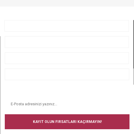
GÖNDER
KURUMSAL
ÜYELİK
ALIŞVERİŞ
BİZİ TAKİP EDİN
E-BÜLTEN
KAYIT OLUN FIRSATLARI KAÇIRMAYIN!