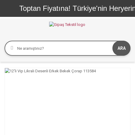
Toptan Fiyatına! Türkiye'nin Heryerine
ARA