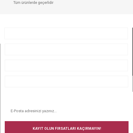
Tüm ürünlerde geçerlidir
GÖNDER
KURUMSAL
ÜYELİK
ALIŞVERİŞ
BİZİ TAKİP EDİN
E-BÜLTEN
KAYIT OLUN FIRSATLARI KAÇIRMAYIN!