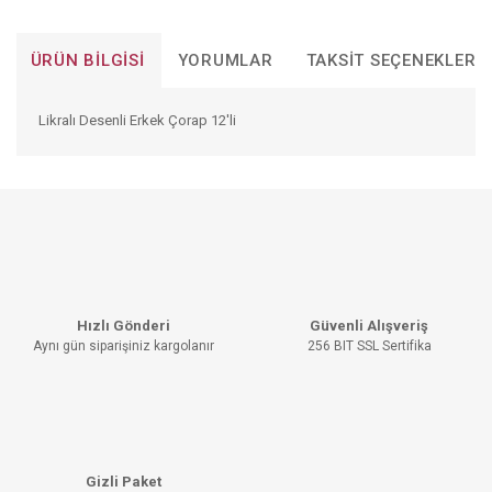
ÜRÜN BILGISI
YORUMLAR
TAKSIT SEÇENEKLERI
Likralı Desenli Erkek Çorap 12'li
Bu ürünün fiyat bilgisi, resim, ürün açıklamalarında ve diğer
konularda yetersiz gördüğünüz noktaları öneri formunu
Bu ürüne ilk yorumu siz yapın!
kullanarak tarafımıza iletebilirsiniz.
Görüş ve önerileriniz için teşekkür ederiz.
YORUM YAZ
Ürün resmi kalitesiz, bozuk veya görüntülenemiyor.
Hızlı Gönderi
Güvenli Alışveriş
Ürün açıklamasında eksik bilgiler bulunuyor.
Aynı gün siparişiniz kargolanır
256 BIT SSL Sertifika
Ürün bilgilerinde hatalar bulunuyor.
Ürün fiyatı diğer sitelerden daha pahalı.
Bu ürüne benzer farklı alternatifler olmalı.
Gizli Paket