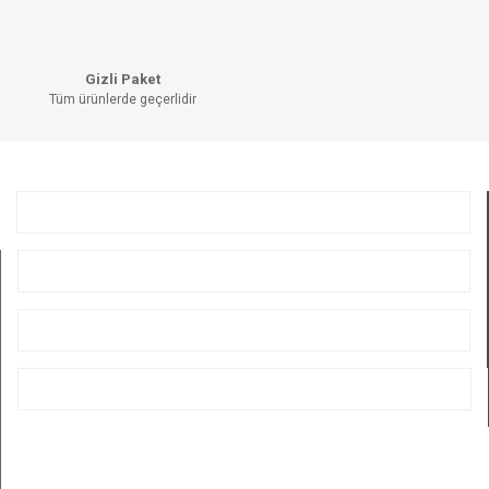
Bu ürüne benzer farklı alternatifler olmalı.
Gizli Paket
Tüm ürünlerde geçerlidir
GÖNDER
KURUMSAL
ÜYELİK
ALIŞVERİŞ
BİZİ TAKİP EDİN
E-BÜLTEN