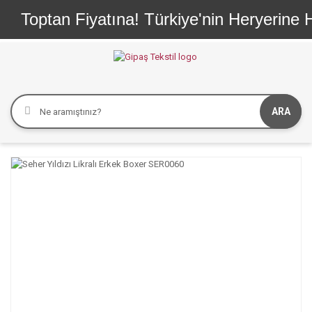
Toptan Fiyatına! Türkiye'nin Heryerine He
ARA