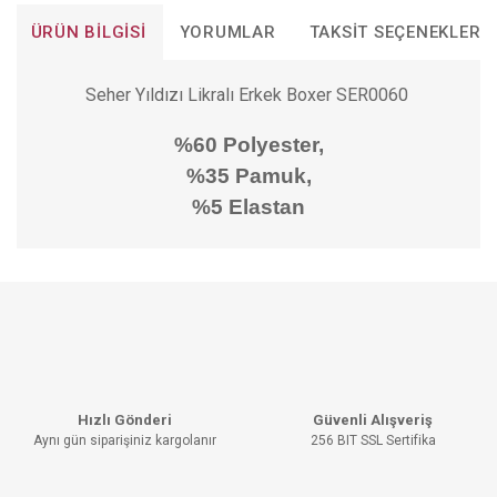
ÜRÜN BILGISI
YORUMLAR
TAKSIT SEÇENEKLERI
Seher Yıldızı Likralı Erkek Boxer SER0060
%60 Polyester,
%35 Pamuk,
%5 Elastan
Bu ürünün fiyat bilgisi, resim, ürün açıklamalarında ve diğer
konularda yetersiz gördüğünüz noktaları öneri formunu
Bu ürüne ilk yorumu siz yapın!
kullanarak tarafımıza iletebilirsiniz.
Görüş ve önerileriniz için teşekkür ederiz.
YORUM YAZ
Ürün resmi kalitesiz, bozuk veya görüntülenemiyor.
Hızlı Gönderi
Güvenli Alışveriş
Ürün açıklamasında eksik bilgiler bulunuyor.
Aynı gün siparişiniz kargolanır
256 BIT SSL Sertifika
Ürün bilgilerinde hatalar bulunuyor.
Ürün fiyatı diğer sitelerden daha pahalı.