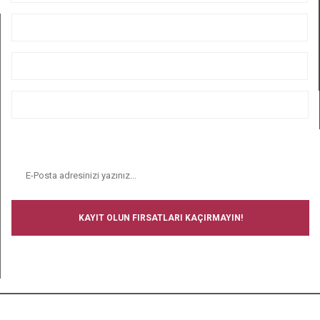
ÜYELİK
ALIŞVERİŞ
BİZİ TAKİP EDİN
E-BÜLTEN
KAYIT OLUN FIRSATLARI KAÇIRMAYIN!
BİZİ TAKİP EDİN
Copyright © 2008-2024 Ucuz Çorap - Tüm hakları saklıdır.- Tüm