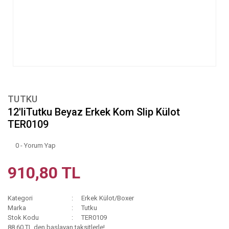
TUTKU
12'liTutku Beyaz Erkek Kom Slip Külot
TER0109
0 - Yorum Yap
910,80 TL
Kategori
Erkek Külot/Boxer
Marka
Tutku
Stok Kodu
TER0109
88,60 TL den başlayan taksitlerle!