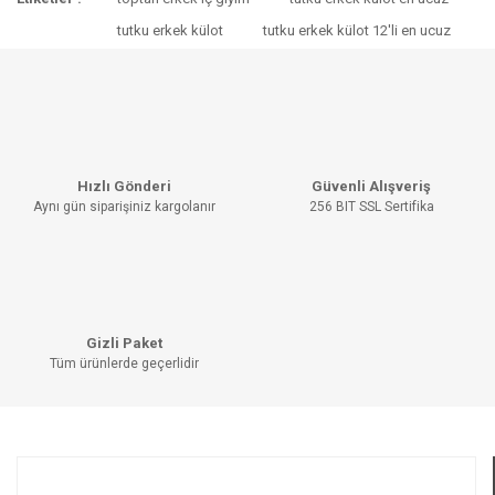
konularda yetersiz gördüğünüz noktaları öneri formunu
Bu ürüne ilk yorumu siz yapın!
kullanarak tarafımıza iletebilirsiniz.
tutku erkek külot
tutku erkek külot 12'li en ucuz
Görüş ve önerileriniz için teşekkür ederiz.
YORUM YAZ
Ürün resmi kalitesiz, bozuk veya görüntülenemiyor.
Ürün açıklamasında eksik bilgiler bulunuyor.
Ürün bilgilerinde hatalar bulunuyor.
Hızlı Gönderi
Güvenli Alışveriş
Ürün fiyatı diğer sitelerden daha pahalı.
Aynı gün siparişiniz kargolanır
256 BIT SSL Sertifika
Bu ürüne benzer farklı alternatifler olmalı.
Gizli Paket
Tüm ürünlerde geçerlidir
GÖNDER
KURUMSAL