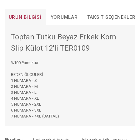
ÜRÜN BILGISI
YORUMLAR
TAKSIT SEÇENEKLERI
Toptan Tutku Beyaz Erkek Kom
Slip Külot 12'li TER0109
%100 Pamuktur
BEDEN ÖLÇÜLERİ
1 NUMARA - S
2 NUMARA - M
3 NUMARA - L
4 NUMARA - XL
5 NUMARA - 2XL
6 NUMARA - 3XL
7 NUMARA - 4XL (BATTAL)
Bu ürünün fiyat bilgisi, resim, ürün açıklamalarında ve diğer
Etiketler :
toptan erkek iç giyim
tutku erkek külot en ucuz