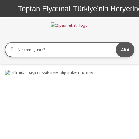
Toptan Fiyatına! Türkiye'nin Heryerine
ARA