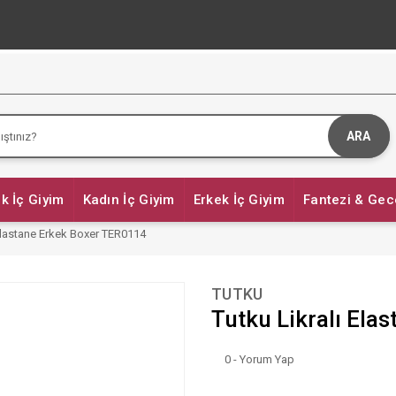
ARA
k İç Giyim
Kadın İç Giyim
Erkek İç Giyim
Fantezi & Gec
 Elastane Erkek Boxer TER0114
TUTKU
Tutku Likralı Ela
0 - Yorum Yap