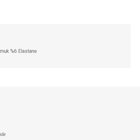
amuk %6 Elastane
iniz.
dir