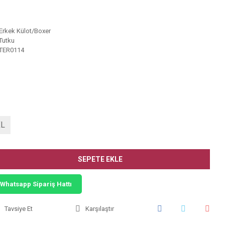
Erkek Külot/Boxer
Tutku
TER0114
XL
SEPETE EKLE
Whatsapp Sipariş Hattı
Tavsiye Et
Karşılaştır