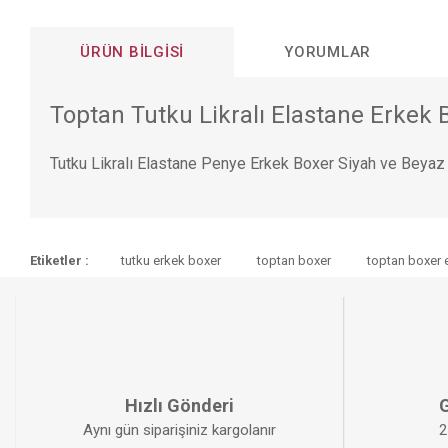
ÜRÜN BILGISI
YORUMLAR
Toptan Tutku Likralı Elastane Erkek
Tutku Likralı Elastane Penye Erkek Boxer Siyah ve Bey
Bu ürünün fiyat bilgisi, resim, ürün açıklamalarında ve diğer konular
Etiketler :
tutku erkek boxer
toptan boxer
toptan boxer 
Görüş ve önerileriniz için teşekkür ederiz.
Ürün resmi kalitesiz, bozuk veya görüntülenemiyor.
Ürün açıklamasında eksik bilgiler bulunuyor.
Ürün bilgilerinde hatalar bulunuyor.
Ürün fiyatı diğer sitelerden daha pahalı.
Hızlı Gönderi
G
Aynı gün siparişiniz kargolanır
Bu ürüne benzer farklı alternatifler olmalı.
2