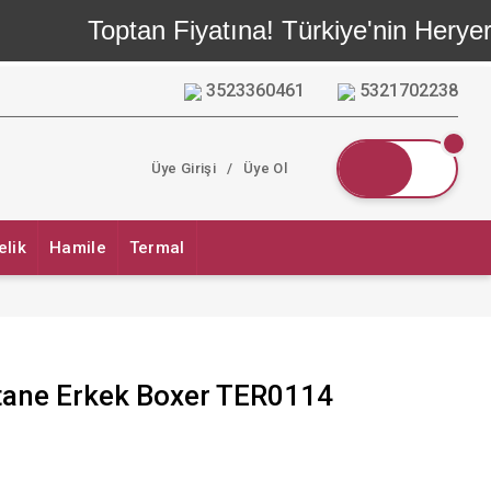
Toptan Fiyatına! Türkiye'nin Heryerin
3523360461
5321702238
Üye Girişi
/
Üye Ol
elik
Hamile
Termal
stane Erkek Boxer TER0114