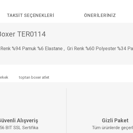
TAKSIT SEÇENEKLERI
ÖNERILERINIZ
 Boxer TER0114
az Renk %94 Pamuk %6 Elastane , Gri Renk %60 Polyester %34 P
da yetersiz gördüğünüz noktaları öneri formunu kullanarak tarafımıza iletebilirs
erkek
toptan boxer atlet
Bu ürüne ilk yorumu siz yapın!
YORUM YAZ
üvenli Alışveriş
Gizli Paket
56 BIT SSL Sertifika
Tüm ürünlerde geçerli