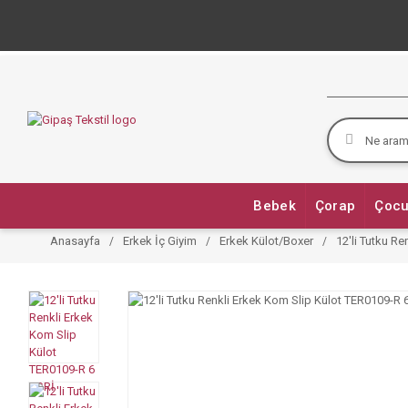
Bebek
Çorap
Çocu
Anasayfa
Erkek İç Giyim
Erkek Külot/Boxer
12'li Tutku R