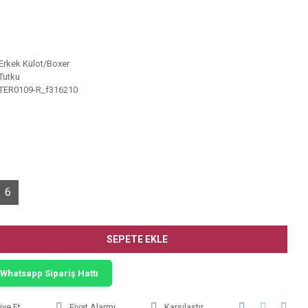
Erkek Külot/Boxer
Tutku
TER0109-R_f316210
6
SEPETE EKLE
Whatsapp Sipariş Hattı
iye Et
Fiyat Alarmı
Karşılaştır