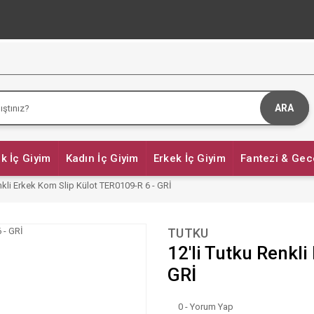
ARA
k İç Giyim
Kadın İç Giyim
Erkek İç Giyim
Fantezi & Gec
enkli Erkek Kom Slip Külot TER0109-R 6 - GRİ
TUTKU
12'li Tutku Renkl
GRİ
0 - Yorum Yap