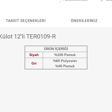
TAKSIT SEÇENEKLERI
ÖNERILERINIZ
Külot 12'li TER0109-R
ÜRÜN İÇERİĞİ
Siyah
%100 Pamuk
%60 Polyester
Gri
%40 Pamuk