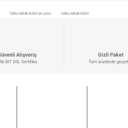
da yetersiz gördüğünüz noktaları öneri formunu kullanarak tarafımıza iletebilirs
tutku erkek külot en ucuz
tutku erkek külot
Bu ürüne ilk yorumu siz yapın!
YORUM YAZ
üvenli Alışveriş
Gizli Paket
56 BIT SSL Sertifika
Tüm ürünlerde geçerli
ALIŞVERİŞ
BİZİ TAKİP EDİ
GÖNDER
Mesafeli Satış Sözleşmesi
Facebook
Gizlilik ve Güvenlik
Twitter
İptal ve İade Şartları
Instagram
Kişisel Veriler Politikası
Youtube