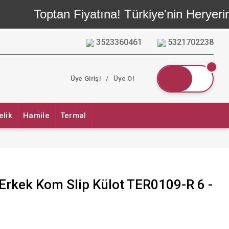
Toptan Fiyatına! Türkiye'nin Heryerine
3523360461
5321702238
Üye Girişi
/
Üye Ol
elik
Hamile
Termal
i Erkek Kom Slip Külot TER0109-R 6 -