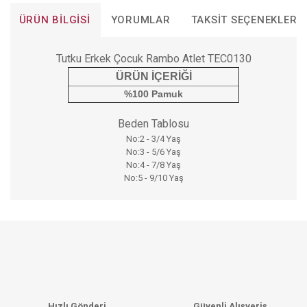
ÜRÜN BILGISI
YORUMLAR
TAKSIT SEÇENEKLERI
Tutku Erkek Çocuk Rambo Atlet TEC0130
ÜRÜN İÇERİĞİ
%100 Pamuk
Beden Tablosu
No:2 - 3/4 Yaş
No:3 - 5/6 Yaş
No:4 - 7/8 Yaş
No:5 - 9/10 Yaş
Bu ürünün fiyat bilgisi, resim, ürün açıklamalarında ve diğer
konularda yetersiz gördüğünüz noktaları öneri formunu
Bu ürüne ilk yorumu siz yapın!
kullanarak tarafımıza iletebilirsiniz.
Görüş ve önerileriniz için teşekkür ederiz.
YORUM YAZ
Ürün resmi kalitesiz, bozuk veya görüntülenemiyor.
Hızlı Gönderi
Güvenli Alışveriş