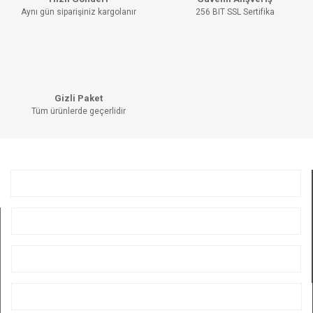
Ürün açıklamasında eksik bilgiler bulunuyor.
Aynı gün siparişiniz kargolanır
256 BIT SSL Sertifika
Ürün bilgilerinde hatalar bulunuyor.
Ürün fiyatı diğer sitelerden daha pahalı.
Bu ürüne benzer farklı alternatifler olmalı.
Gizli Paket
Tüm ürünlerde geçerlidir
GÖNDER
KURUMSAL
ÜYELİK
ALIŞVERİŞ
BİZİ TAKİP EDİN