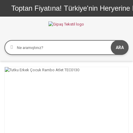
ptan Fiyatına! Türkiye'nin Heryerine Hepsi
ARA