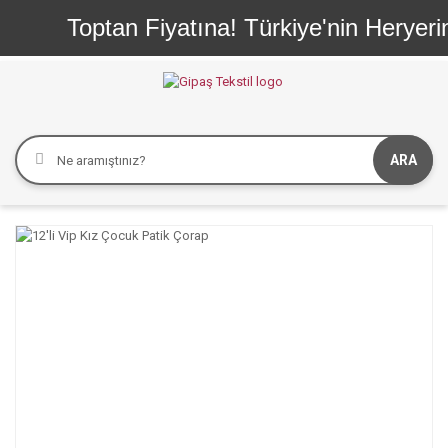
Toptan Fiyatına! Türkiye'nin Heryerin
ARA