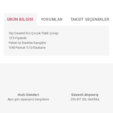
ÜRÜN BILGISI
YORUMLAR
TAKSIT SEÇENEKLERI
Vip Desenli Kız Çocuk Patik Çorap
12'li Fiyatıdır
Paket İçi Renkler Karışıktır
%90 Pamuk %10 Elastane
Bu ürünün fiyat bilgisi, resim, ürün açıklamalarında ve diğer
konularda yetersiz gördüğünüz noktaları öneri formunu
Bu ürüne ilk yorumu siz yapın!
kullanarak tarafımıza iletebilirsiniz.
Görüş ve önerileriniz için teşekkür ederiz.
YORUM YAZ
Ürün resmi kalitesiz, bozuk veya görüntülenemiyor.
Hızlı Gönderi
Güvenli Alışveriş
Ürün açıklamasında eksik bilgiler bulunuyor.
Aynı gün siparişiniz kargolanır
256 BIT SSL Sertifika
Ürün bilgilerinde hatalar bulunuyor.
Ürün fiyatı diğer sitelerden daha pahalı.