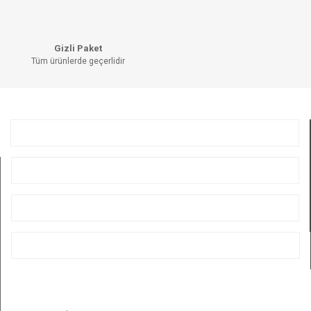
Bu ürüne benzer farklı alternatifler olmalı.
Gizli Paket
Tüm ürünlerde geçerlidir
GÖNDER
KURUMSAL
ÜYELİK
ALIŞVERİŞ
BİZİ TAKİP EDİN
E-BÜLTEN