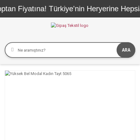
n Fiyatına! Türkiye'nin Heryerine HepsiJet
ARA