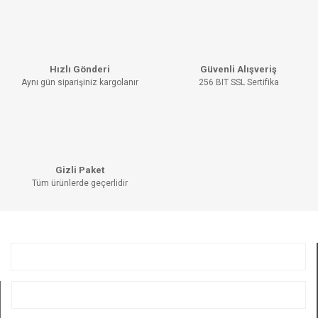
Bu ürüne ilk yorumu siz yapın!
kullanarak tarafımıza iletebilirsiniz.
Görüş ve önerileriniz için teşekkür ederiz.
YORUM YAZ
Ürün resmi kalitesiz, bozuk veya görüntülenemiyor.
Hızlı Gönderi
Güvenli Alışveriş
Ürün açıklamasında eksik bilgiler bulunuyor.
Aynı gün siparişiniz kargolanır
256 BIT SSL Sertifika
Ürün bilgilerinde hatalar bulunuyor.
Ürün fiyatı diğer sitelerden daha pahalı.
Bu ürüne benzer farklı alternatifler olmalı.
Gizli Paket
Tüm ürünlerde geçerlidir
GÖNDER
KURUMSAL
ÜYELİK