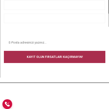
ALIŞVERİŞ
BİZİ TAKİP EDİN
E-BÜLTEN
KAYIT OLUN FIRSATLARI KAÇIRMAYIN!
BİZİ TAKİP EDİN
Copyright © 2008-2024 Ucuz Çorap - Tüm hakları saklıdır.- Tüm
kredi kartı bilgileriniz 256bit SSL Sertifikası ile korunmaktadır.