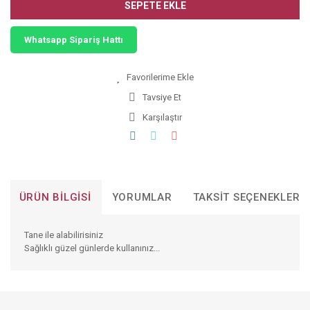
SEPETE EKLE
Whatsapp Sipariş Hattı
Tavsiye Et
Karşılaştır
ÜRÜN BILGISI
YORUMLAR
TAKSIT SEÇENEKLERI
Tane ile alabilirisiniz
Sağlıklı güzel günlerde kullanınız...
Bu ürünün fiyat bilgisi, resim, ürün açıklamalarında ve diğer
konularda yetersiz gördüğünüz noktaları öneri formunu