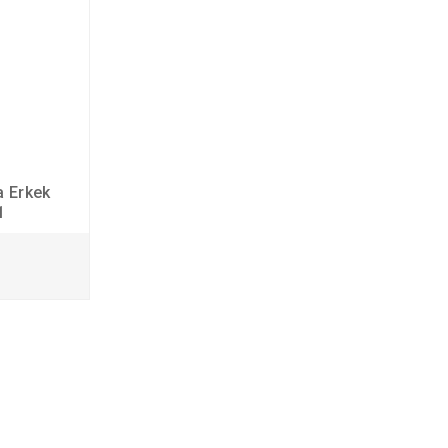
a Erkek
1