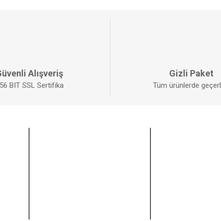
üvenli Alışveriş
Gizli Paket
56 BIT SSL Sertifika
Tüm ürünlerde geçerli
ALIŞVERİŞ
BİZİ TAKİP EDİ
Mesafeli Satış Sözleşmesi
Facebook
Gizlilik ve Güvenlik
Twitter
İptal ve İade Şartları
Instagram
Kişisel Veriler Politikası
Youtube
Pinterest