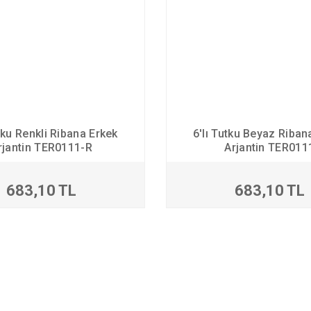
utku Renkli Ribana Erkek
6'lı Tutku Beyaz Riban
rjantin TER0111-R
Arjantin TER011
683,10 TL
683,10 TL