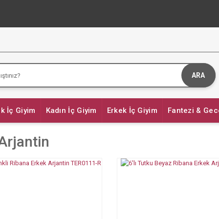
ARA
k İç Giyim
Kadın İç Giyim
Erkek İç Giyim
Fantezi & Gec
Arjantin