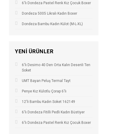
6'lı Dondeza Pastel Renk Kız Çocuk Boxer
Dondeza 5005 Likralı Kadın Boxer
Dondeza Bambu Kadın Külot (M-L-XL)
YENI ÜRÜNLER
6'lı Desimo 40 Den Orta Kalın Desenli Ten
Soket
UMT Bayan Peluş Termal Tayt
Penye Kız Külotlu Çorap 6'lı
12'li Bambu Kadın Soket 162149
6'lı Dondeza Fitilli Pedli Kadın Büstiyer
6'lı Dondeza Pastel Renk Kız Çocuk Boxer