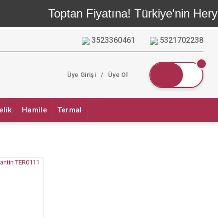
Toptan Fiyatına! Türkiye'nin Heryeri
3523360461
5321702238
Üye Girişi
/
Üye Ol
elik
Hamile
Termal