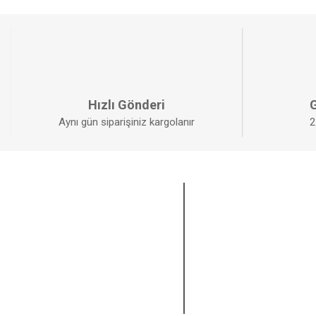
Hızlı Gönderi
G
Aynı gün siparişiniz kargolanır
2
KURUMSAL
ÜYELİK
Anasayfa
Yeni Üyelik
Sıkça Sorulan Sorular
Üye Girişi
Havale Bildirim Formu
Şifremi Unuttum
Kargo Takibi
Hesabım
İletişim
Sipariş Takip
Sepetim