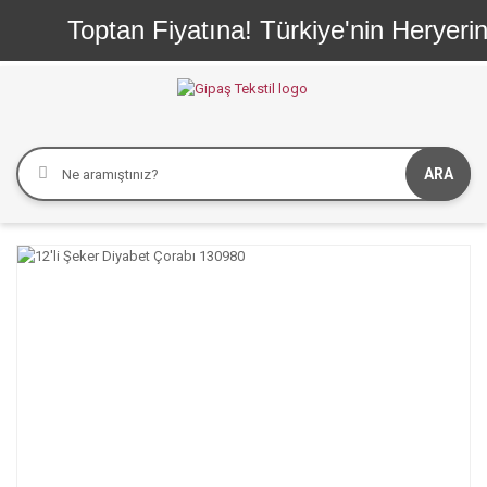
Toptan Fiyatına! Türkiye'nin Heryerine
ARA