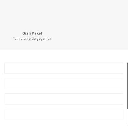
Gizli Paket
Tüm ürünlerde geçerlidir
KURUMSAL
ÜYELİK
ALIŞVERİŞ
BİZİ TAKİP EDİN
E-BÜLTEN