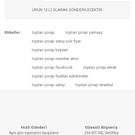
ÜRÜN 12 Lİ OLARAK GÖNDERİLECEKTİR.
Bu ürünün fiyat bilgisi, resim, ürün açıklamalarında ve diğer
Etiketler :
toptan çorap
toptan çorap çamaşır
konularda yetersiz gördüğünüz noktaları öneri formunu
Bu ürüne ilk yorumu siz yapın!
kullanarak tarafımıza iletebilirsiniz.
toptan çorap satışı şok fiyat
Görüş ve önerileriniz için teşekkür ederiz.
toptan çorap kayseri
YORUM YAZ
toptan çorap nereden alınır
Ürün resmi kalitesiz, bozuk veya görüntülenemiyor.
toptan çorap facebook
toptan çorap erkek
Ürün açıklamasında eksik bilgiler bulunuyor.
toptan çorap fiyatları sahibinden
Ürün bilgilerinde hatalar bulunuyor.
toptan çorap satışı
toptan çorap istanbul
Ürün fiyatı diğer sitelerden daha pahalı.
Bu ürüne benzer farklı alternatifler olmalı.
Hızlı Gönderi
Güvenli Alışveriş
Aynı gün siparişiniz kargolanır
256 BIT SSL Sertifika
GÖNDER