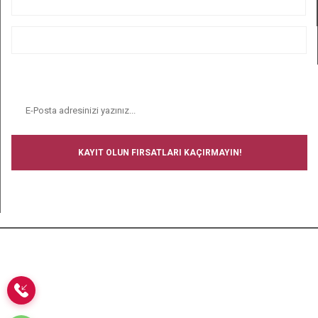
ALIŞVERİŞ
BİZİ TAKİP EDİN
E-BÜLTEN
KAYIT OLUN FIRSATLARI KAÇIRMAYIN!
BİZİ TAKİP EDİN
Copyright © 2008-2024 Ucuz Çorap - Tüm hakları saklıdır.- Tüm
kredi kartı bilgileriniz 256bit SSL Sertifikası ile korunmaktadır.