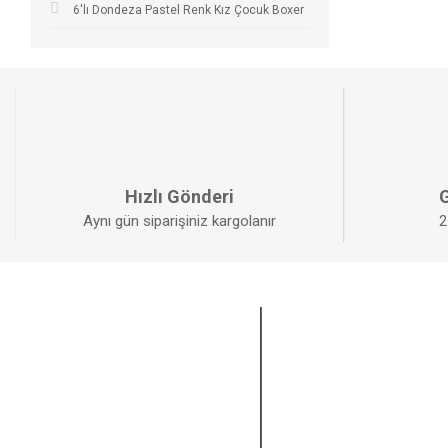
6'lı Dondeza Pastel Renk Kız Çocuk Boxer
Hızlı Gönderi
G
Aynı gün siparişiniz kargolanır
2
KURUMSAL
ÜYELİK
Anasayfa
Yeni Üyelik
Sıkça Sorulan Sorular
Üye Girişi
Havale Bildirim Formu
Şifremi Unuttum
Kargo Takibi
Hesabım