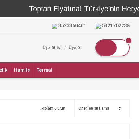
Toptan Fiyatına! Türkiye'nin Heryeri
3523360461
5321702238
Üye Girişi
/
Üye Ol
elik
Hamile
Termal
Toplam 0 ürün