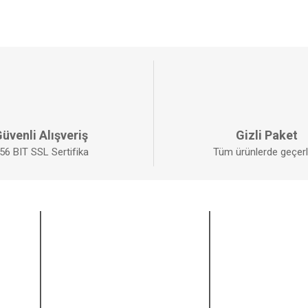
üvenli Alışveriş
Gizli Paket
56 BIT SSL Sertifika
Tüm ürünlerde geçerli
ALIŞVERİŞ
BİZİ TAKİP EDİ
Mesafeli Satış Sözleşmesi
Facebook
Gizlilik ve Güvenlik
Twitter
İptal ve İade Şartları
Instagram
Kişisel Veriler Politikası
Youtube