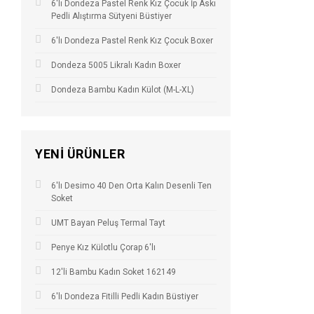
6'lı Dondeza Pastel Renk Kız Çocuk İp Askı
Pedli Alıştırma Sütyeni Büstiyer
6'lı Dondeza Pastel Renk Kız Çocuk Boxer
Dondeza 5005 Likralı Kadın Boxer
Dondeza Bambu Kadın Külot (M-L-XL)
YENI ÜRÜNLER
6'lı Desimo 40 Den Orta Kalın Desenli Ten
Soket
UMT Bayan Peluş Termal Tayt
Penye Kız Külotlu Çorap 6'lı
12'li Bambu Kadın Soket 162149
6'lı Dondeza Fitilli Pedli Kadın Büstiyer