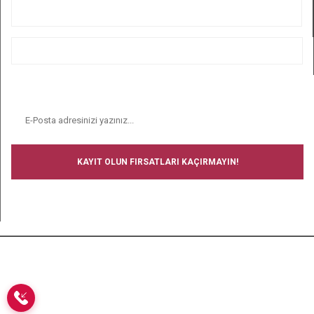
ALIŞVERİŞ
BİZİ TAKİP EDİN
E-BÜLTEN
KAYIT OLUN FIRSATLARI KAÇIRMAYIN!
BİZİ TAKİP EDİN
Copyright © 2008-2024 Ucuz Çorap - Tüm hakları saklıdır.- Tüm
kredi kartı bilgileriniz 256bit SSL Sertifikası ile korunmaktadır.