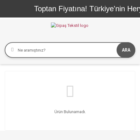
Toptan Fiyatına! Türkiye'nin Her
ARA
Ürün Bulunamadı.