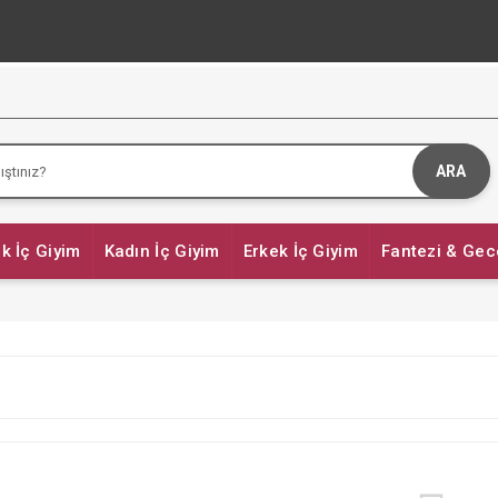
ARA
k İç Giyim
Kadın İç Giyim
Erkek İç Giyim
Fantezi & Gec