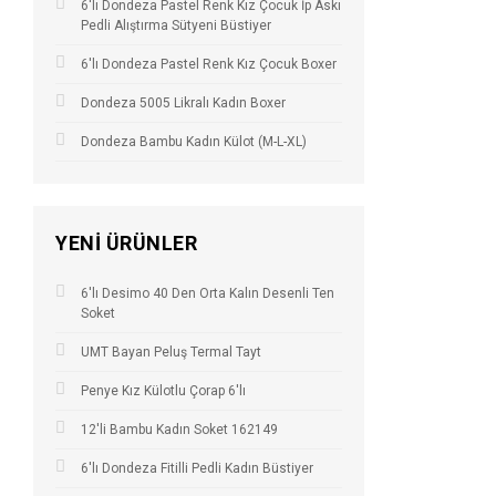
6'lı Dondeza Pastel Renk Kız Çocuk İp Askı
Pedli Alıştırma Sütyeni Büstiyer
6'lı Dondeza Pastel Renk Kız Çocuk Boxer
Dondeza 5005 Likralı Kadın Boxer
Dondeza Bambu Kadın Külot (M-L-XL)
YENI ÜRÜNLER
6'lı Desimo 40 Den Orta Kalın Desenli Ten
Soket
UMT Bayan Peluş Termal Tayt
Penye Kız Külotlu Çorap 6'lı
12'li Bambu Kadın Soket 162149
6'lı Dondeza Fitilli Pedli Kadın Büstiyer