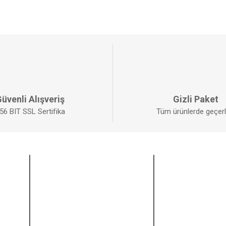
üvenli Alışveriş
Gizli Paket
56 BIT SSL Sertifika
Tüm ürünlerde geçerli
ALIŞVERİŞ
BİZİ TAKİP EDİ
Mesafeli Satış Sözleşmesi
Facebook
Gizlilik ve Güvenlik
Twitter
İptal ve İade Şartları
Instagram
Kişisel Veriler Politikası
Youtube