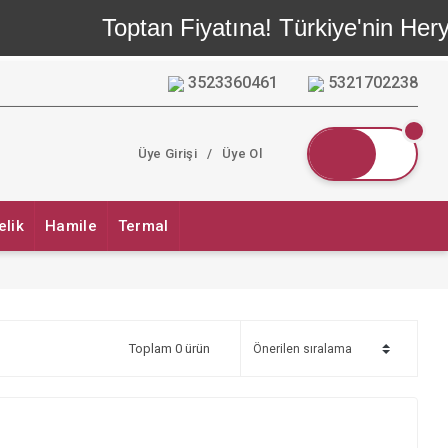
Toptan Fiyatına! Türkiye'nin Heryeri
3523360461
5321702238
Üye Girişi
/
Üye Ol
elik
Hamile
Termal
Toplam 0 ürün