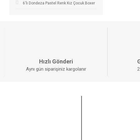
6'lı Dondeza Pastel Renk Kız Çocuk Boxer
Hızlı Gönderi
G
Aynı gün siparişiniz kargolanır
2
KURUMSAL
ÜYELİK
Anasayfa
Yeni Üyelik
Sıkça Sorulan Sorular
Üye Girişi
Havale Bildirim Formu
Şifremi Unuttum
Kargo Takibi
Hesabım