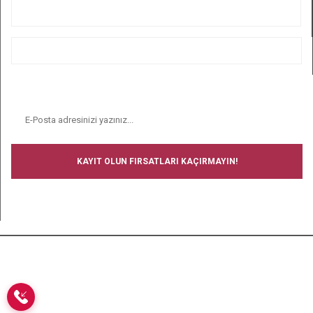
ALIŞVERİŞ
BİZİ TAKİP EDİN
E-BÜLTEN
KAYIT OLUN FIRSATLARI KAÇIRMAYIN!
BİZİ TAKİP EDİN
Copyright © 2008-2024 Ucuz Çorap - Tüm hakları saklıdır.- Tüm
kredi kartı bilgileriniz 256bit SSL Sertifikası ile korunmaktadır.