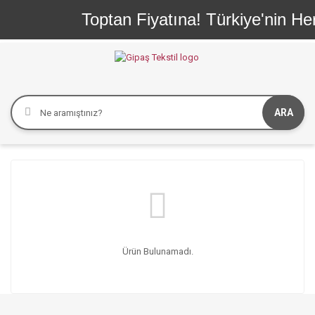
Toptan Fiyatına! Türkiye'nin Her
ARA
Ürün Bulunamadı.